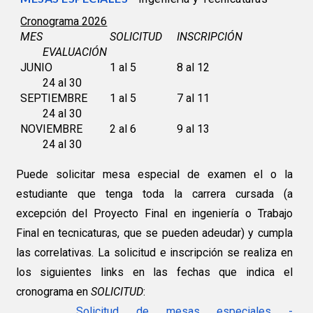
Cronograma 202
6
MES
SOLICITUD
INSCRIPCIÓN
EVALUACIÓN
JUNIO
1
al
5
8
al 1
2
24 al 30
SEPTIEMBRE
1 al 5
7
al 1
1
24 al 30
NOVIEMBRE
2
al
6
9
al 1
3
24 al
30
Puede solicitar mesa especial de examen el o la
estudiante que tenga toda la carrera cursada (a
excepción del Proyecto Final en ingeniería o Trabajo
Final en tecnicaturas, que se pueden adeudar) y cumpla
las correlativas. La solicitud e inscripción se realiza en
los siguientes links en las fechas que indica el
cronograma en
SOLICITUD
:
Solicitud de mesas especiales -