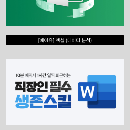
[베어유] 엑셀 (데이터 분석)