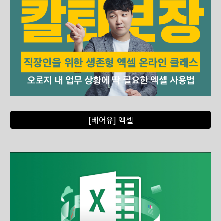
[베어유] 엑셀