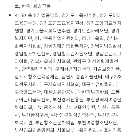
코, 한솔, 화승그룹
K-Biz 중소기업중앙회, 경기도교육연수원, 경기도미래
교육연수원, 경기도군포교육지원청, 경기도양평교육지
원청, 경기도율곡교육연수원, 경기도일자리재단, 경기
복지재단, 경남관광기업지원센터, 경남교육청, 경남사
회복지사협회, 경남장애인종합복지관, 경남지방경찰청,
경남창조혁신센터, 경남청소년지원재단, 경남콘텐츠코
리아랩, 경북사회복지사협회, 관악구 여성인력개발센
터, 광역일자리카페, 구래청년지원센터, 기술보증기금,
김포시청소년육성재단, 남원시 농업기술센터, 대구228
학생도서관, 대구사회복지사협회, 대구섬유박물관, 대
구중앙도서관, 대한송유관공사, 대한피부과학회, 도봉
구어린이급식센터, 부산경제진흥원, 부산광역시여성단
체협의회, 부산광역시청, 부산교육연수원, 부산교통공
사, 부산금정구청, 부산동구여성인력센터, 부산진구사
회복지관, 부산청소년문화의집, 부천여성청소년재단,
부산영화진흥위원회, 서울북부교육지원청, 서울시가족