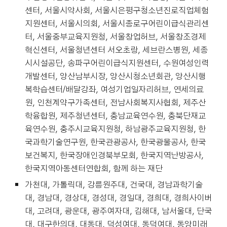
센터, 서울시약사회, 서울시은평구청소년진로직업체험
지원센터, 서울시의회, 서울시종로구어린이급식관리센
터, 서울중부교육지원청, 서울창업허브, 서울창조경제
혁신센터, 서울청년센터 서오초랑, 세브란스병원, 세종
시시설공단, 송파구어린이급식지원센터, 수원여성인력
개발센터, 양산남부시장, 양산시청소년회관, 양산시행
복학습센터/배달강좌, 여성기업일자리허브, 연세의료
원, 인천계약구가족센터, 전남사회복지사협회, 제주산
학융합원, 제주청년센터, 충남교육연수원, 충북단재교
육연수원, 충주시교육지원청, 하남광주교육지원청, 한
국과학기술연구원, 한국관광공사, 한국광물공사, 한국
보건복지, 한국장애인경북부모회, 한국지역난방공사,
한국지역아동센터연합회, 함께 하는 재단
가천대, 가톨릭대, 강릉원주대, 건국대, 경남과학기술
대, 경남대, 경상대, 경성대, 경일대, 경희대, 경희사이버
대, 고려대, 광운대, 광주여자대, 김해대, 남서울대, 단국
대, 대구한의대, 대동대, 덕성여대, 동덕여대, 동양미래