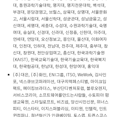
대, 동원과학기술대학, 명지대, 명지전문대학, 백석대,
부경대, 분당경영고, 브릴스, 삼육대, 상명대, 서울문화
고, 서울시립대, 서울신학대, 성균관대, 성남금융고, 성
신여대, 세명대, 세종대, 수성대, 수원과학기술대, 숙명
여대, 숭실대, 신경대, 신라대, 신정중, 신한대, 아주대,
연세대, 연암대, 오산정보고, 용인대, 울산대, 이화여자
대, 인천대, 인하대, 전남대, 전주대, 제주대, 중부대, 창
신대, 창원대, 천안상업여고, 총신대, 한국과학기술원
(KAIST), 한국교육기술대, 한국기술교육대, 한국복지
대, 한국항공대, 한남대, 한성대, 한양여대, 홍익대
(주)대은, (주)화인, ENI그룹, ITSO, WeWork, 강사인
포, 넥스큐브코퍼레이션, 대구치맥페스티벌, 마이크임
팩트, 메이킹브라더스, 부산단디벤처포럼, 블루오렌지,
서비스코리아, 소프트웨어를만드는사람들, 수토피아 평
생교육원, 스타일로프트, 비즈넵, 양산시민신문, 위너스
피티, 이스타터, 이지스퍼블리싱, 이티원, 인텔릭, 인트
윈컴퍼니, 청년혁신가 인큐베이팅, 토스랩, 트랜스코스