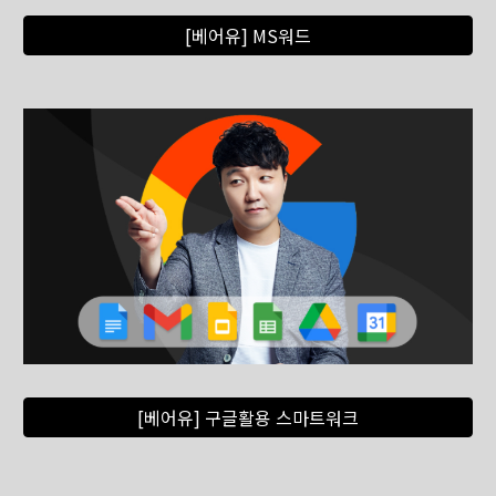
[베어유] MS워드
[베어유] 구글활용 스마트워크