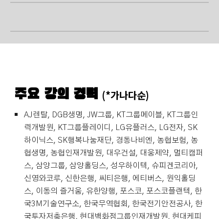
주요 강의 경력
(*가나다순)
AJ렌탈, DGB생명, JW그룹, KT그룹메이블, KT그룹인
력개발원, KT그룹플레이디, LG유플러스, LG전자, SK
하이닉스, SK행복나눔재단, 경동나비엔, 농협보험, 농
협생명, 농협인재개발원, 대우건설, 대웅제약, 멀티캠퍼
스, 삼양그룹, 삼양홀딩스, 성우하이텍, 슈피겐코리아,
신영와코루, 신한은행, 씨티은행, 에티버스, 원익홀딩
스, 이동의 즐거움, 유한양행, 포스코, 포스코플랜텍, 한
국3M기술연구소, 한국무역협회, 한국전기안전공사, 한
국투자저축은행, 현대백화점그룹인재개발원, 현대케피