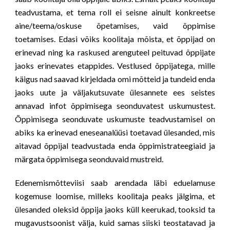
teadvustama, et tema roll ei seisne ainult konkreetse
aine/teema/oskuse õpetamises, vaid õppimise
toetamises. Edasi võiks koolitaja mõista, et õppijad on
erinevad ning ka raskused arenguteel peituvad õppijate
jaoks erinevates etappides. Vestlused õppijatega, mille
käigus nad saavad kirjeldada omi mõtteid ja tundeid enda
jaoks uute ja väljakutsuvate ülesannete ees seistes
annavad infot õppimisega seonduvatest uskumustest.
Õppimisega seonduvate uskumuste teadvustamisel on
abiks ka erinevad eneseanalüüsi toetavad ülesanded, mis
aitavad õppijal teadvustada enda õppimistrateegiaid ja
märgata õppimisega seonduvaid mustreid.
Edenemismõtteviisi saab arendada läbi eduelamuse
kogemuse loomise, milleks koolitaja peaks jälgima, et
ülesanded oleksid õppija jaoks küll keerukad, tooksid ta
mugavustsoonist välja, kuid samas siiski teostatavad ja