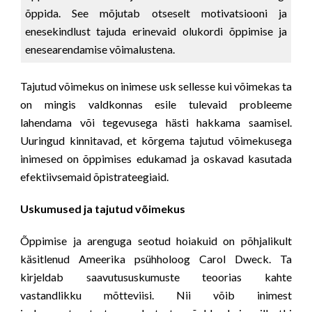
õppida. See mõjutab otseselt motivatsiooni ja
enesekindlust tajuda erinevaid olukordi õppimise ja
enesearendamise võimalustena.
Tajutud võimekus on inimese usk sellesse kui võimekas ta
on mingis valdkonnas esile tulevaid probleeme
lahendama või tegevusega hästi hakkama saamisel.
Uuringud kinnitavad, et kõrgema tajutud võimekusega
inimesed on õppimises edukamad ja oskavad kasutada
efektiivsemaid õpistrateegiaid.
Uskumused ja tajutud võimekus
Õppimise ja arenguga seotud hoiakuid on põhjalikult
käsitlenud Ameerika psühholoog Carol Dweck. Ta
kirjeldab saavutususkumuste teoorias kahte
vastandlikku mõtteviisi. Nii võib inimest