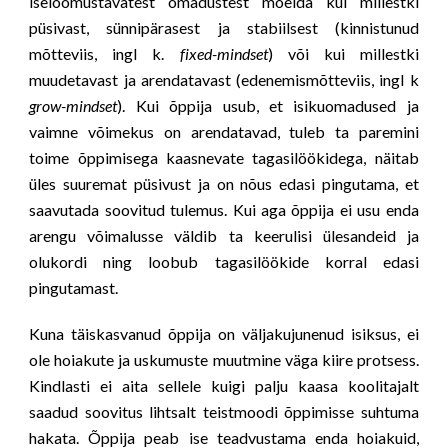
iseloomustavatest omadustest mõelda kui millestki
püsivast, sünnipärasest ja stabiilsest (
kinnistunud
mõtteviis
, ingl k.
fixed-mindset
) või kui millestki
muudetavast ja arendatavast (
edenemismõtteviis
, ingl k
grow-mindset
). Kui õppija usub, et isikuomadused ja
vaimne võimekus on arendatavad, tuleb ta paremini
toime õppimisega kaasnevate tagasilöökidega, näitab
üles suuremat püsivust ja on nõus edasi pingutama, et
saavutada soovitud tulemus. Kui aga õppija ei usu enda
arengu võimalusse väldib ta keerulisi ülesandeid ja
olukordi ning loobub tagasilöökide korral edasi
pingutamast.
Kuna täiskasvanud õppija on väljakujunenud isiksus, ei
ole hoiakute ja uskumuste muutmine väga kiire protsess.
Kindlasti ei aita sellele kuigi palju kaasa koolitajalt
saadud soovitus lihtsalt teistmoodi õppimisse suhtuma
hakata. Õppija peab ise teadvustama enda hoiakuid,