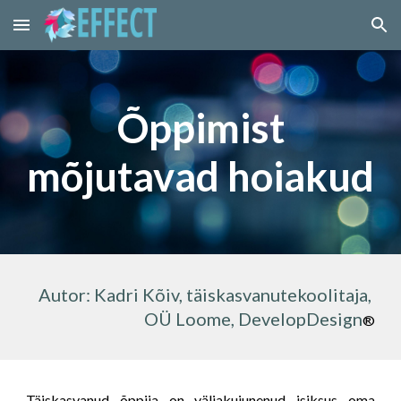
Skip to main content
Skip to navigation
Õppimist 
mõjutavad hoiakud
Autor: Kadri Kõiv
, täiskasvanutekoolitaja, 
OÜ Loome, DevelopDesign
®
Täiskasvanud õppija on väljakujunenud isiksus oma