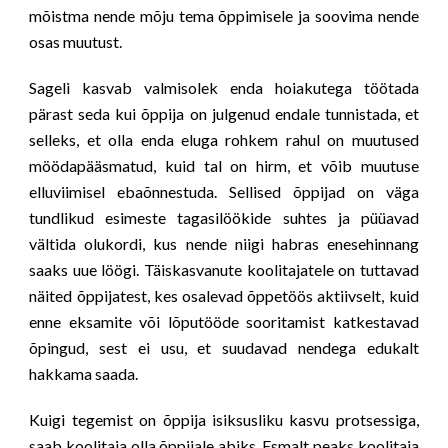
mõistma nende mõju tema õppimisele ja soovima nende
osas muutust.
Sageli kasvab valmisolek enda hoiakutega töötada
pärast seda kui õppija on julgenud endale tunnistada, et
selleks, et olla enda eluga rohkem rahul on muutused
möödapääsmatud, kuid tal on hirm, et võib muutuse
elluviimisel ebaõnnestuda. Sellised õppijad on väga
tundlikud esimeste tagasilöökide suhtes ja püüavad
vältida olukordi, kus nende niigi habras enesehinnang
saaks uue löögi. Täiskasvanute koolitajatele on tuttavad
näited õppijatest, kes osalevad õppetöös aktiivselt, kuid
enne eksamite või lõputööde sooritamist katkestavad
õpingud, sest ei usu, et suudavad nendega edukalt
hakkama saada.
Kuigi tegemist on õppija isiksusliku kasvu protsessiga,
saab koolitaja olla õppijale abiks. Esmalt peaks koolitaja