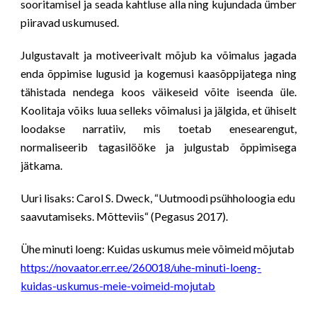
sooritamisel ja seada kahtluse alla ning kujundada ümber
piiravad uskumused.
Julgustavalt ja motiveerivalt mõjub ka võimalus jagada
enda õppimise lugusid ja kogemusi kaasõppijatega ning
tähistada nendega koos väikeseid võite iseenda üle.
Koolitaja võiks luua selleks võimalusi ja jälgida, et ühiselt
loodakse narratiiv, mis toetab enesearengut,
normaliseerib tagasilööke ja julgustab õppimisega
jätkama.
Uuri lisaks:
 Carol S. Dweck, “Uutmoodi psühholoogia edu 
saavutamiseks. Mõtteviis“ (Pegasus 2017).
Ühe minuti loeng: Kuidas uskumus meie võimeid mõjutab
https://novaator.err.ee/260018/uhe-minuti-loeng-
kuidas-uskumus-meie-voimeid-mojutab