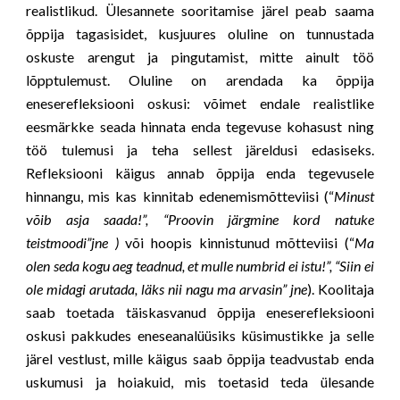
realistlikud. Ülesannete sooritamise järel peab saama
õppija tagasisidet, kusjuures oluline on tunnustada
oskuste arengut ja pingutamist, mitte ainult töö
lõpptulemust. Oluline on arendada ka õppija
eneserefleksiooni oskusi: võimet endale realistlike
eesmärkke seada hinnata enda tegevuse kohasust ning
töö tulemusi ja teha sellest järeldusi edasiseks.
Refleksiooni käigus annab õppija enda tegevusele
hinnangu, mis kas kinnitab edenemismõtteviisi (“
Minust
võib asja saada!”, “Proovin järgmine kord natuke
teistmoodi”jne )
või hoopis kinnistunud mõtteviisi (“
Ma
olen seda kogu aeg teadnud, et mulle numbrid ei istu!”, “Siin ei
ole midagi arutada, läks nii nagu ma arvasin” jne
). Koolitaja
saab toetada täiskasvanud õppija eneserefleksiooni
oskusi pakkudes eneseanalüüsiks küsimustikke ja selle
järel vestlust, mille käigus saab õppija teadvustab enda
uskumusi ja hoiakuid, mis toetasid teda ülesande