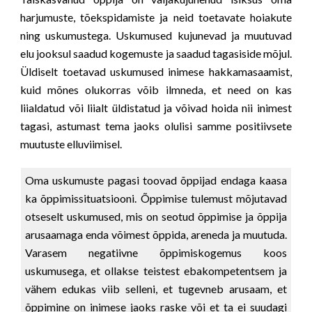
harjumuste, tõekspidamiste ja neid toetavate hoiakute
ning uskumustega. Uskumused kujunevad ja muutuvad
elu jooksul saadud kogemuste ja saadud tagasiside mõjul.
Üldiselt toetavad uskumused inimese hakkamasaamist,
kuid mõnes olukorras võib ilmneda, et need on kas
liialdatud või liialt üldistatud ja võivad hoida nii inimest
tagasi, astumast tema jaoks olulisi samme positiivsete
muutuste elluviimisel.
Oma uskumuste pagasi toovad õppijad endaga kaasa
ka õppimissituatsiooni. Õppimise tulemust mõjutavad
otseselt uskumused, mis on seotud õppimise ja õppija
arusaamaga enda võimest õppida, areneda ja muutuda.
Varasem negatiivne õppimiskogemus koos
uskumusega, et ollakse teistest ebakompetentsem ja
vähem edukas viib selleni, et tugevneb arusaam, et
õppimine on inimese jaoks raske või et ta ei suudagi