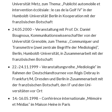
Universität Metz, zum Thema: „Publicité auto­mobile et
interven­tion écclésiale : le cas de la Golf IV“ in der
Humboldt-Universität Berlin in Ko­opera­tion mit der
franzö­sischen Bot­schaft
24.05.2000 – Veranstaltung mit Prof. Dr. Daniel
Bougnoux, Kommuni­ka­tions­­wissen­schaft­ler von der
Universität Grenoble, zum Thema: „Commu­niquer und
Transmettre (zwei zentrale Begriffe der Mediologie)“,
Berlin, Humboldt-Universität, in Zusammenarbeit mit der
fran­zösischen Botschaft
22.-24.11.1999 – Veranstaltungsreihe „Mediologie“ im
Rah­men der Deutsch­land­tournee von Régis Debray in
Frankfurt/M, Dresden und Berlin in Zusam­menarbeit mit
der französischen Botschaft, den IF und den Uni­
versitäten vor Ort
14.-16.05.1998 – Conférènce internationale „Mémoire
et Médias“ im Maison Heine in Paris