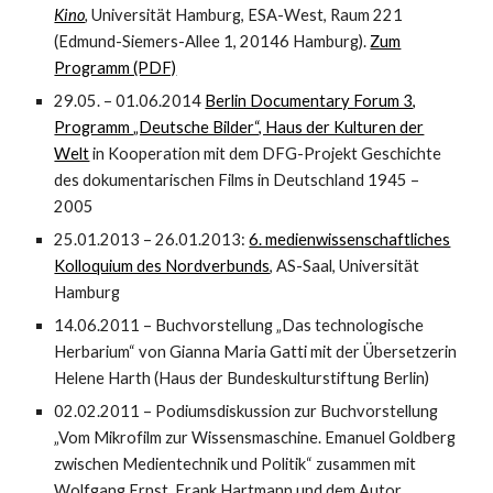
Kino
,
Universität Hamburg, ESA-West, Raum 221
(Edmund-Siemers-Allee 1, 20146 Hamburg).
Zum
Programm (PDF)
29.05. – 01.06.2014
Berlin Documentary Forum 3,
Programm „Deutsche Bilder“, Haus der Kulturen der
Welt
in Kooperation mit dem DFG-Projekt Geschichte
des dokumentarischen Films in Deutschland 1945 –
2005
25.01.2013 – 26.01.2013:
6. medienwissenschaftliches
Kolloquium des Nordverbunds
, AS-Saal, Universität
Hamburg
14.06.2011 – Buchvorstellung „Das technologische
Herbarium“ von Gianna Maria Gatti mit der Übersetzerin
Helene Harth (Haus der Bundeskulturstiftung Berlin)
02.02.2011 – Podiumsdiskussion zur Buchvorstellung
„Vom Mikrofilm zur Wissensmaschine. Emanuel Goldberg
zwischen Medientechnik und Politik“ zusammen mit
Wolfgang Ernst, Frank Hartmann und dem Autor