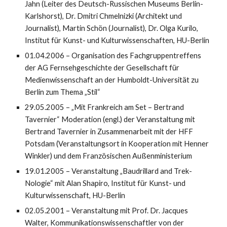
Jahn (Leiter des Deutsch-Russischen Museums Berlin-
Karlshorst), Dr. Dmitri Chmelnizki (Architekt und
Journalist), Martin Schön (Journalist), Dr. Olga Kurilo,
Institut für Kunst- und Kulturwissen­schaf­ten, HU-Berlin
01.04.2006 – Organisation des Fachgruppentreffens
der AG Fernsehgeschichte der Gesell­schaft für
Medienwissenschaft an der Humboldt-Universität zu
Berlin zum Thema „Stil“
29.05.2005 – „Mit Frankreich am Set – Bertrand
Tavernier“ Moderation (engl.) der Veranstaltung mit
Bertrand Tavernier in Zusammenarbeit mit der HFF
Potsdam (Veranstal­tungsort in Kooperation mit Henner
Winkler) und dem Franzö­sischen Außenministerium
19.01.2005 – Veranstaltung „Baudrillard and Trek-
Nologie“ mit Alan Shapiro, Institut für Kunst- und
Kulturwissenschaft, HU-Berlin
02.05.2001 – Veranstaltung mit Prof. Dr. Jacques
Walter, Kom­munika­tions­wis­senschaftler von der