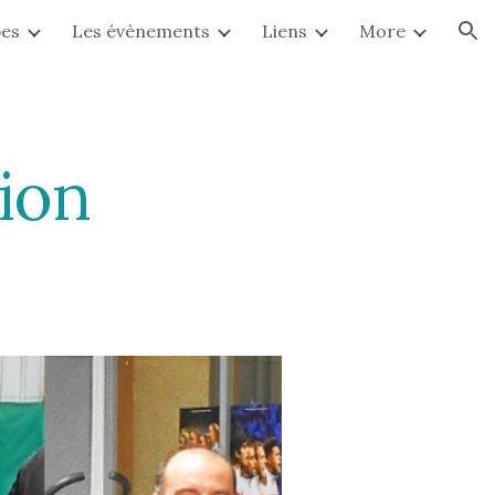
pes
Les évènements
Liens
More
ion
ion