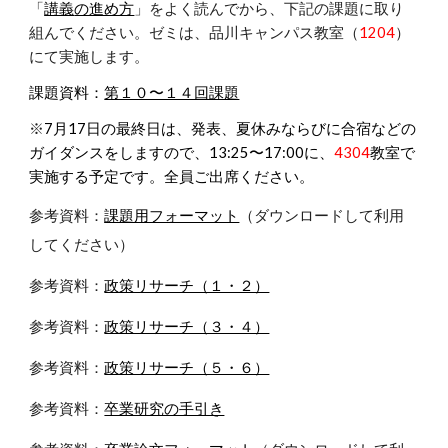
「
講義
の進め方
」をよく読んでから、下記の課題に取り
組んでください。
ゼミは、品川キャンパス教室（
120
4
）
にて実施します。
課題資料：
第１０〜１４回課題
※
7月17日の最終日は、発表、夏休みならびに合宿などの
ガイダンスをしますので、13:25〜17:00に、
4304
教室で
実施する予定です。全員ご出席ください。
参考資料：
課題用フォーマット
（ダウンロードして利用
してください）
参考資料：
政策リサーチ（１・２）
参考資料：
政策リサーチ（３・４）
参考資料：
政策リサーチ（５・６）
参考資料：
卒業研究の手引き