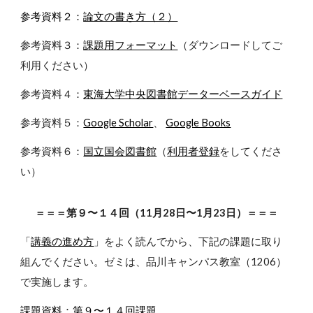
参考資料２：
論文の書き方（２）
参考資料３：
課題用フォーマット
（ダウンロードしてご
利用ください）
参考資料４：
東海大学中央図書館データーベースガイド
参考資料５：
Google Scholar
、
Google Books
参考資料６：
国立国会図書館
（
利用者登録
をしてくださ
い）
＝＝＝第９〜１４回（11月28日〜1月23日）＝＝＝
「
講義の進め方
」をよく読んでから、下記の課題に取り
組んでください。ゼミは、品川キャンパス教室（1206）
で実施します。
課題資料：
第９〜１４回課題