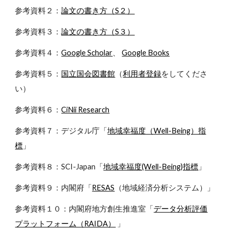
参考資料２：
論文の書き方（S２）
参考資料３：
論文の書き方（S３）
参考資料４：
Google Scholar
、
Google Books
参考資料５：
国立国会図書館
（
利用者登録
をしてくださ
い）
参考資料６：
CiNii Research
参考資料７：デジタル庁「
地域幸福度（Well-Being）指
標
」
参考資料８：SCI-Japan「
地域幸福度(Well-Being)指標
」
参考資料９：内閣府「
RESAS
（地域経済分析システム）」
参考資料１０：内閣府地方創生推進室「
データ分析評価
プラットフォーム（RAIDA）
」