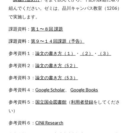
組んでください。ゼミは、品川キャンパス教室（1206）
で実施します。
課題資料：
第１〜８回 課題
課題資料：
第９〜１４回課題（予告）
参考資料１：
論文の書き方（１）
・
（２）
・
（３）
参考資料２：
論文の書き方（S２）
参考資料３：
論文の書き方（S３）
参考資料４：
Google Scholar
、
Google Books
参考資料５：
国立国会図書館
（
利用者登録
をしてくださ
い）
参考資料６：
CiNii Research