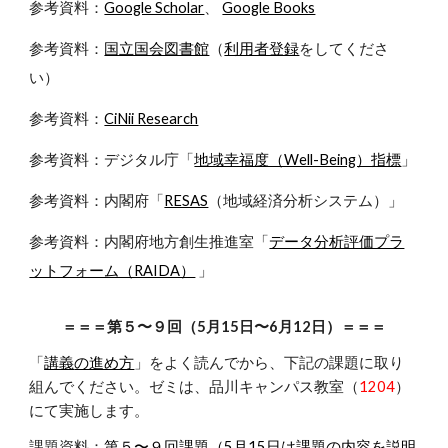
参考資料：
Google Scholar
、
Google Books
参考資料：
国立国会図書館
（
利用者登録
をしてくださ
い）
参考資料：
CiNii Research
参考資料：デジタル庁「
地域幸福度（Well-Being）指標
」
参考資料：内閣府「
RESAS
（地域経済分析システム）」
参考資料：内閣府地方創生推進室「
データ分析評価プラ
ットフォーム（RAIDA）
」
＝＝＝第５〜９回（5月15日〜6月12日）＝＝＝
「
講義
の進め方
」をよく読んでから、下記の課題に取り
組んでください。
ゼミは、品川キャンパス教室（
1204
）
にて実施します。
課題資料：
第５〜９回課題（5月15日は課題の内容を説明