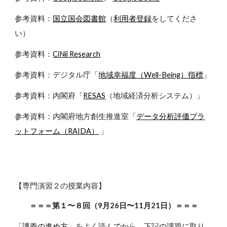
参考資料：
国立国会図書館
（
利用者登録
をしてくださ
い）
参考資料：
CiNii Research
参考資料：デジタル庁「
地域幸福度（Well-Being）指標
」
参考資料：内閣府「
RESAS
（地域経済分析システム）」
参考資料：内閣府地方創生推進室「
データ分析評価プラ
ットフォーム（RAIDA）
」
【専門演習２の授業内容】
＝＝＝第１〜８回（9月26日〜11月21日）＝＝＝
「
講義の進め方
」をよく読んでから、下記の課題に取り