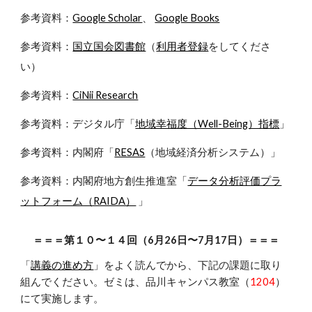
参考資料：
Google Scholar
、
Google Books
参考資料：
国立国会図書館
（
利用者登録
をしてくださ
い）
参考資料：
CiNii Research
参考資料：デジタル庁「
地域幸福度（Well-Being）指標
」
参考資料：内閣府「
RESAS
（地域経済分析システム）」
参考資料：内閣府地方創生推進室「
データ分析評価プラ
ットフォーム（RAIDA）
」
＝＝＝第１０〜１４回（6月26日〜7月17日）＝＝＝
「
講義
の進め方
」をよく読んでから、下記の課題に取り
組んでください。
ゼミは、品川キャンパス教室（
1204
）
にて実施します。