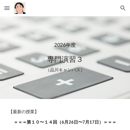
Skip to main content
Skip to navigation
202
6
年度
専門演習
３
（品川キャンパス）
【最新の授業】
＝＝＝第
１０〜１４
回（
6
月
26
日
〜7
月
17
日）＝＝＝