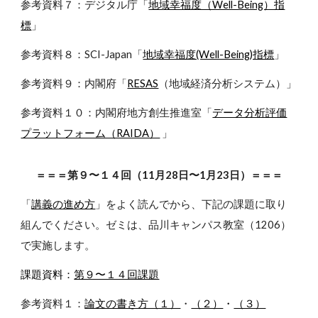
参考資料７：デジタル庁「
地域幸福度（Well-Being）指
標
」
参考資料８：SCI-Japan「
地域幸福度(Well-Being)指標
」
参考資料９：内閣府「
RESAS
（地域経済分析システム）」
参考資料１０：内閣府地方創生推進室「
データ分析評価
プラットフォーム（RAIDA）
」
＝＝＝第９〜１４回（11月28日〜1月23日）＝＝＝
「
講義の進め方
」をよく読んでから、下記の課題に取り
組んでください。ゼミは、品川キャンパス教室（1206）
で実施します。
課題資料：
第９〜１４回課題
参考資料１：
論文の書き方（１）
・
（２）
・
（３）