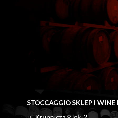
Sk
STOCCAGGI
O 
SKLEP I WINE
ul. Krupnicza 9 lok. 2