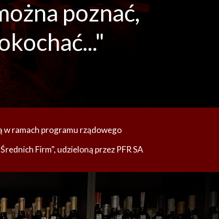
można poznać, 
okochać..."  
ą w ramach programu rządowego 
Średnich Firm", udzieloną przez PFR SA