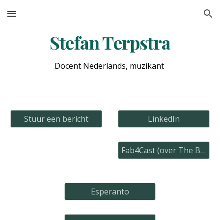
Skip to main content
Skip to navigation
Stefan Terpstra
Docent Nederlands, muzikant
Stuur een bericht
LinkedIn
Fab4Cast (over The Beatles)
Esperanto