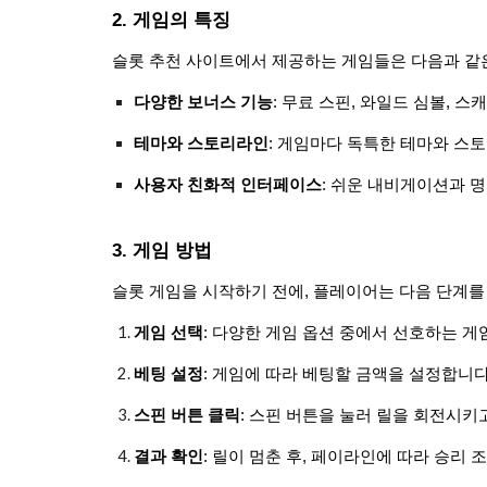
2. 게임의 특징
슬롯 추천 사이트에서 제공하는 게임들은 다음과 같
다양한 보너스 기능
: 무료 스핀, 와일드 심볼,
테마와 스토리라인
: 게임마다 독특한 테마와 스
사용자 친화적 인터페이스
: 쉬운 내비게이션과 
3. 게임 방법
슬롯 게임을 시작하기 전에, 플레이어는 다음 단계를
게임 선택
: 다양한 게임 옵션 중에서 선호하는 게
베팅 설정
: 게임에 따라 베팅할 금액을 설정합니다
스핀 버튼 클릭
: 스핀 버튼을 눌러 릴을 회전시키
결과 확인
: 릴이 멈춘 후, 페이라인에 따라 승리 