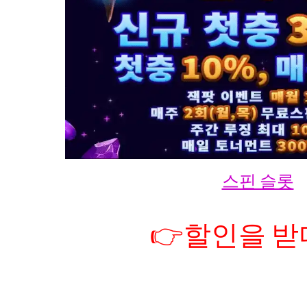
스핀 슬롯
👉할인을 받