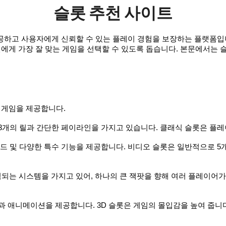
슬롯 추천 사이트
공하고 사용자에게 신뢰할 수 있는 플레이 경험을 보장하는 플랫폼입니
에게 가장 잘 맞는 게임을 선택할 수 있도록 돕습니다. 본문에서는 슬롯
 게임을 제공합니다.
통 3개의 릴과 간단한 페이라인을 가지고 있습니다. 클래식 슬롯은 플
사운드 및 다양한 특수 기능을 제공합니다. 비디오 슬롯은 일반적으로 
적되는 시스템을 가지고 있어, 하나의 큰 잭팟을 향해 여러 플레이어
과 애니메이션을 제공합니다. 3D 슬롯은 게임의 몰입감을 높여 줍니다