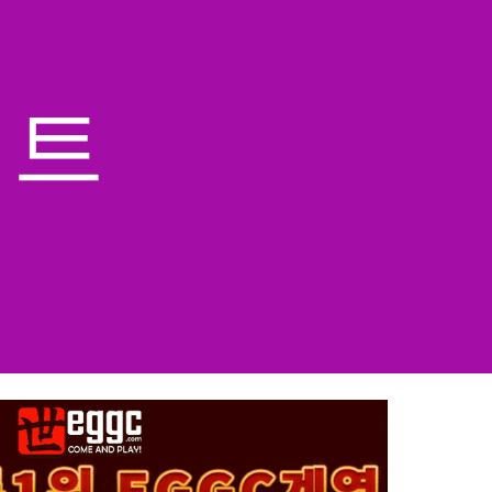
ion
이트