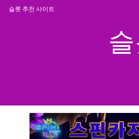
슬롯 추천 사이트
Sk
슬