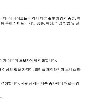
다. 이 사이트들은 각기 다른 슬롯 게임의 종류, 특
 추천 사이트의 게임 종류, 특징, 게임 방법 및 전
레이가 쉬우며 초보자에게 적합합니다.
5개 이상의 릴을 가지며, 멀티플 페이라인과 보너스 라
가 경쟁합니다. 잭팟 금액은 계속 증가하여 때로는 엄
.