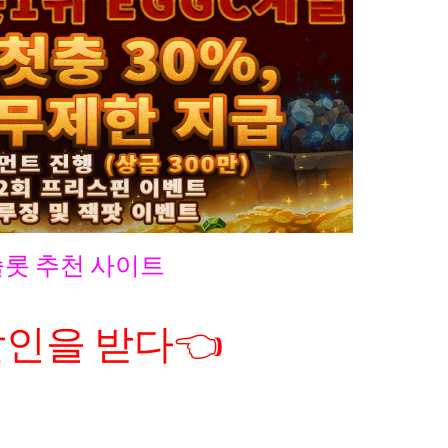
슬롯 추천 사이트
할인을 받다👈