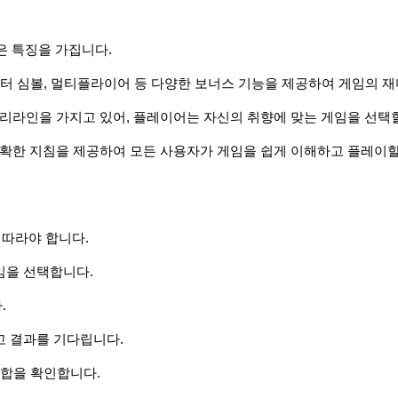
은 특징을 가집니다.
 스캐터 심볼, 멀티플라이어 등 다양한 보너스 기능을 제공하여 게임의
토리라인을 가지고 있어, 플레이어는 자신의 취향에 맞는 게임을 선택할
명확한 지침을 제공하여 모든 사용자가 게임을 쉽게 이해하고 플레이할
 따라야 합니다.
임을 선택합니다.
.
고 결과를 기다립니다.
조합을 확인합니다.