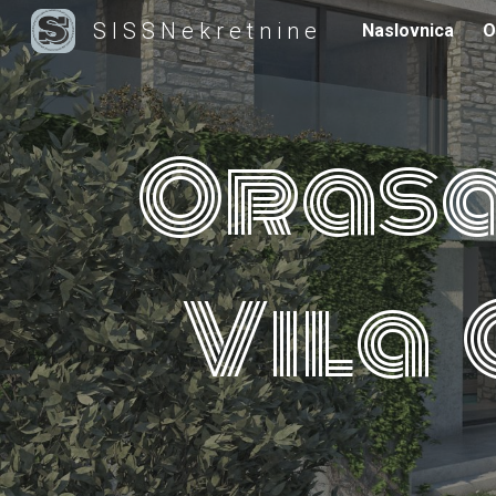
S I S S N e k r e t n i n e
Naslovnica
O
Sk
Oras
Vila 