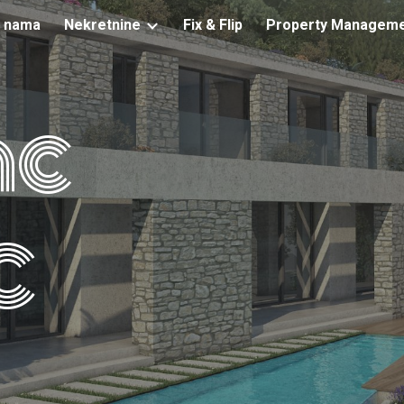
 nama
Nekretnine
Fix & Flip
Property Managem
ip to main content
Skip to navigat
ac
C