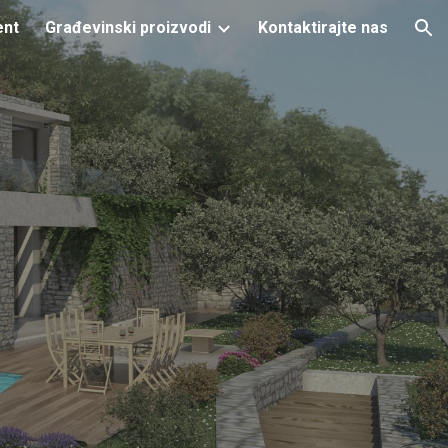
ent
Građevinski proizvodi
Kontaktirajte nas
ion