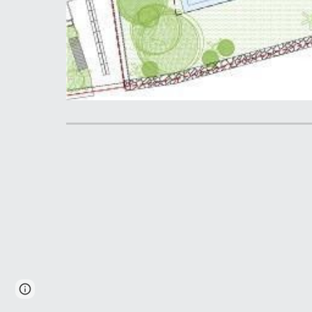
Page
Google Sites
Report abuse
updated