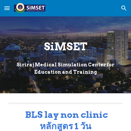
Skip to main content
Skip to navigation
SiMSET
Siriraj Medical Simulation Center for
Education and Training
BLS lay non clinic
หลักสูตร 1 วัน