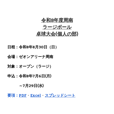
令和8年度周南
ラージボール
卓球大会(個人の部)
日程：令和8年8月
30
日（日）
会場：ゼオンアリーナ周南
対象：オープン（
ラージ
）
申込：令和8年7月6日(月)
～7月29日(水)
要項：
PDF
・
Excel
・
スプレッドシート