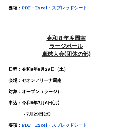
要項：
PDF
・
Excel
・
スプレッドシート
令和８年度周南
ラージボール
卓球大会(団体の部)
日程：令和8年8月
29
日（
土
）
会場：ゼオンアリーナ周南
対象：オープン（
ラージ
）
申込：令和8年7月6日(月)
～7月29日(水)
要項：
PDF
・
Excel
・
スプレッドシート