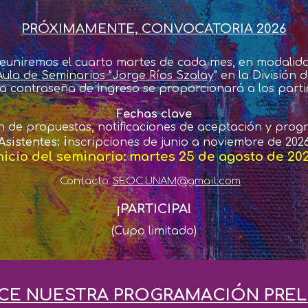
PRÓXIMAMENTE, CONVOCATORIA 2026
reuniremos el cuarto martes de cada mes, en
m
odalid
Aula de Seminarios "Jorge Ríos Szalay
"
en la División
a contraseña de ingreso se proporcionará
a los part
Fechas clave
n
de propuestas, notificaciones de aceptación y pro
i
Asistentes:
nscripciones de
junio a noviembre
de 202
nicio del seminario: martes
25
de
agosto
de 20
Contacto:
SEOC.UNAM@gmail.com
¡PARTICIPA!
(Cupo limitado)
E NUESTRA PROGRAMACIÓN PREL