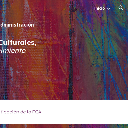
Inicio
ion
Administración
ulturales,
nimiento
stigación de la FCA