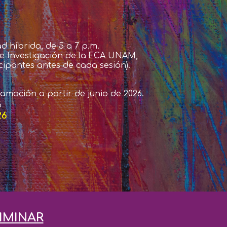
ad híbrida
,
de 5 a 7 p.m.
 de Investigación de la FCA UNAM
,
icipantes antes de cada sesión).
gramación
a partir
de
junio de 2026.
6
26
IMINAR