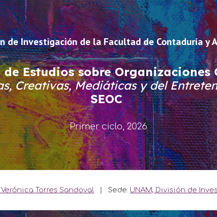
ip to main content
Skip to navigat
n de Investigación de la Facultad de Contaduría y 
 de Estudios sobre Organizaciones C
cas,
C
reativas,
M
ediáticas y del
E
ntrete
SEOC
Primer ciclo, 2026
. Verónica Torres Sandoval
| Sede:
UNAM, División de Inve