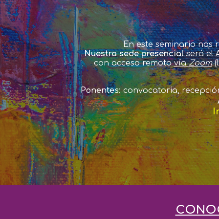
En este seminario nos 
Nuestra
sede presencial
será el
con acceso remoto
vía
Zoom
(l
Ponentes:
convocatoria,
re
cepció
I
CONOC