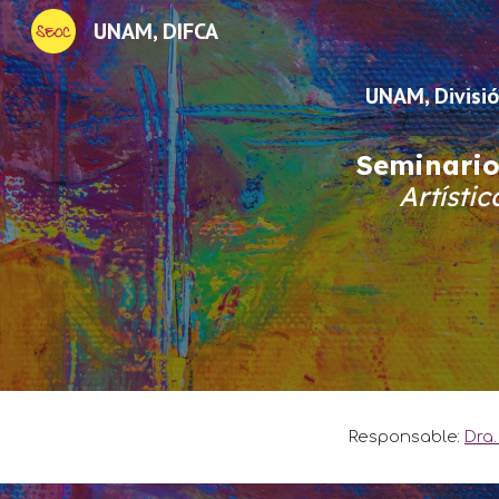
UNAM, DIFCA
Sk
UNAM, Divisió
Seminario
A
rtísti
Responsable:
Dra