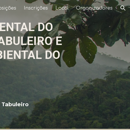
osições
Inscrições
Local
Organizadores
ion
ENTAL DO
ABULEIRO E
IENTAL DO
 Tabuleiro