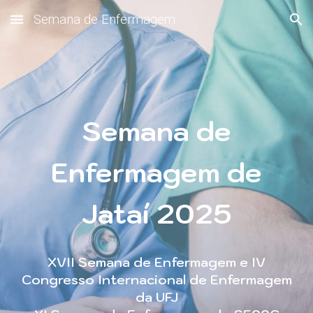
Semana de Enfermagem
Skip to main content
Skip to navigation
Semana de
Enfermagem de
Jataí 2025
XVII Semana de Enfermagem e IV
Congresso Internacional de Enfermagem
da UFJ