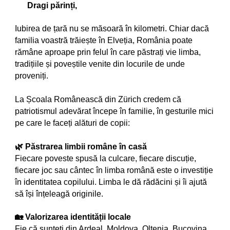
Dragi părinți,
Iubirea de țară nu se măsoară în kilometri. Chiar dacă
familia voastră trăiește în Elveția, România poate
rămâne aproape prin felul în care păstrați vie limba,
tradițiile și poveștile venite din locurile de unde
proveniți.
La Școala Românească din Zürich credem că
patriotismul adevărat începe în familie, în gesturile mici
pe care le faceți alături de copii:
🌿 Păstrarea limbii române în casă
Fiecare poveste spusă la culcare, fiecare discuție,
fiecare joc sau cântec în limba română este o investiție
în identitatea copilului. Limba le dă rădăcini și îi ajută
să își înțeleagă originile.
🏡 Valorizarea identității locale
Fie că sunteți din Ardeal, Moldova, Oltenia, Bucovina