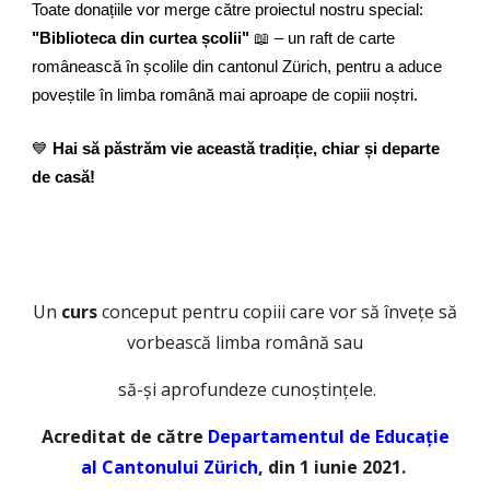
Toate donațiile vor merge către proiectul nostru special:
"Biblioteca din curtea școlii"
📖 – un raft de carte
românească în școlile din cantonul Zürich, pentru a aduce
poveștile în limba română mai aproape de copiii noștri.
💙
Hai să păstrăm vie această tradiție, chiar și departe
de casă!
Un
curs
c
onceput pentru copiii care vor să învețe să
vorbească limba română sau
să-și aprofundeze cunoștințele.
Acreditat de către
Departamentul de Educație
al Cantonului Z
ü
rich
, din 1 iunie 2021.