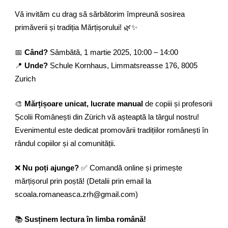
Vă invităm cu drag să sărbătorim împreună sosirea
primăverii și tradiția Mărțișorului! 🌿✨
📅
Când?
Sâmbătă, 1 martie 2025, 10:00 – 14:00
📍
Unde?
Schule Kornhaus, Limmatsreasse 176, 8005
Zurich
🎨
Mărțișoare unicat, lucrate manual
de copiii și profesorii
Școlii Românești din Zürich vă așteaptă la târgul nostru!
Evenimentul este dedicat promovării tradițiilor românești în
rândul copiilor și al comunității.
❌
Nu poți ajunge?
✅ Comandă online și primește
mărțișorul prin poștă! (Detalii prin email la
scoala.romaneasca.zrh@gmail.com)
📚
Susținem lectura în limba română!