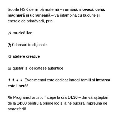
Școlile HSK de limbă maternă –
română, slovacă, cehă,
maghiară și ucraineană
– vă întâmpină cu bucurie și
energie de primăvară, prin:
🎶 muzică live
🕺💃 dansuri tradiționale
🎨 ateliere creative
🍰 gustări și delicatese autentice
👨‍👩‍👧‍👦 Evenimentul este dedicat întregii familii și
intrarea
este liberă!
🎭 Programul artistic începe la ora
14:30
– dar vă așteptăm
de la
14:00
pentru a prinde loc și a ne bucura împreună de
atmosferă!