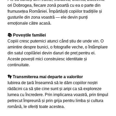
ori Dobrogea, fiecare zonă poartă cu ea o parte din
frumusețea României. Împărtășiți copiilor tradițiile și
gusturile din zona voastră — ele devin punți
emoționale către acasă.
📚 Poveștile familiei
Copiii cresc puternici atunci când știu de unde vin. O
amintire despre bunici, o fotografie veche, o întâmplare
din satul copilăriei devin daruri de preț pentru ei.
Aceste povești mici construiesc identitate și
continuitate.
👣 Transmiterea mai departe a valorilor
Iubirea de țară înseamnă să le dăm copiilor noștri
rădăcini ca să știe cine sunt și aripi ca să exploreze
lumea cu încredere. Prin implicarea voastră, prin timpul
petrecut împreună și prin grija pentru limba și cultura
română, le oferiți toate acestea.