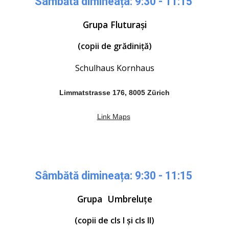
Sâmbătă dimineața: 9:30 - 11:15
Grupa Fluturași
(copii de grădiniță)
Schulhaus Kornhaus
Limmatstrasse 176, 8005 Zürich
Link Maps
Sâmbătă dimineața: 9:30 - 11:15
Grupa
Umbreluțe
(copii de
cls I
și
cls I
I)