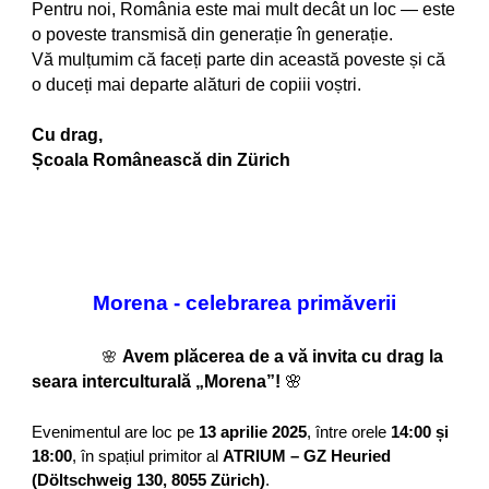
Pentru noi, România este mai mult decât un loc — este
o poveste transmisă din generație în generație.
Vă mulțumim că faceți parte din această poveste și că
o duceți mai departe alături de copiii voștri.
Cu drag,
Școala Românească din Zürich
Morena - celebrarea primăverii
Avem plăcerea de a vă invita cu drag la
🌸
seara interculturală „Morena”!
🌸
Evenimentul are loc pe
13 aprilie 2025
, între orele
14:00 și
18:00
, în spațiul primitor al
ATRIUM – GZ Heuried
(Döltschweig 130, 8055 Zürich)
.