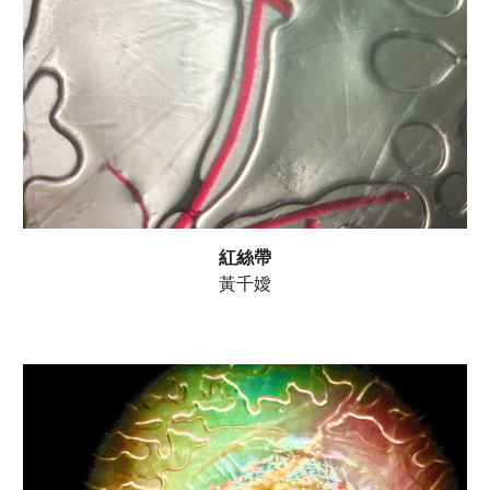
紅絲帶
黃千嬡