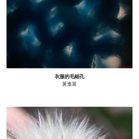
衣服的毛細孔
黃進富