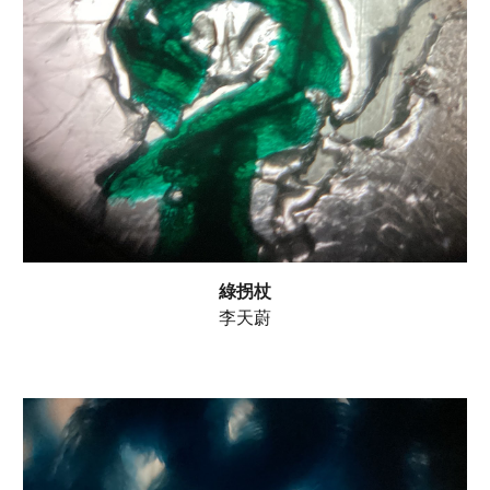
綠拐杖
李天蔚