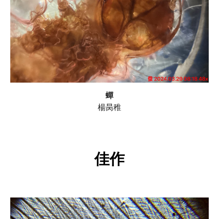
蟬
楊昺稚
佳作