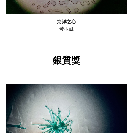
海洋之心
黃振凱
銀
質獎