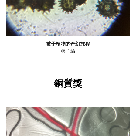
被子植物的奇幻旅程
張子瑜
銅
質獎