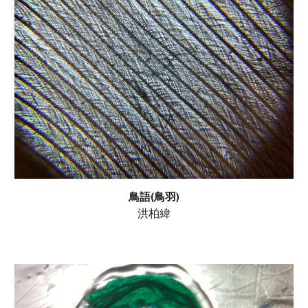
鳥語(鳥羽)
洪柏緯