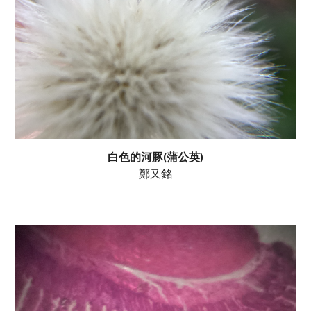
白色的河豚(蒲公英)
鄭又銘