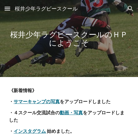
桜井少年ラグビースクール
Skip to main content
Skip to navigation
桜井少年ラグビースクールのＨＰ
にようこそ
《新着情報》
・
サマーキャンプの写真
をアップロードしました
・４スクール交流試合の
動画・写真
をアップロードしま
した
・
インスタグラム
始めました。