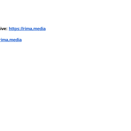
ion
ive:
https://rima.media
/rima.media