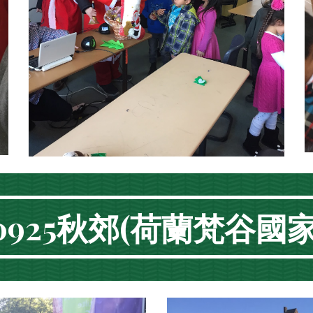
60925秋郊(荷蘭梵谷國