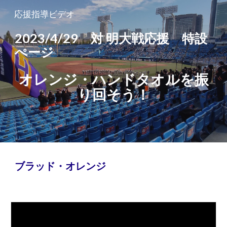
応援指導ビデオ
Skip to main content
Skip to navigation
2023/4/29 対 明大戦応援 特設
ぺージ
オレンジ・ハンドタオルを振
り回そう！
ブラッド・オレンジ