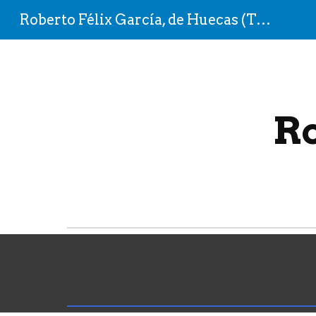
Roberto Félix García, de Huecas (Toledo)
Sk
Ro