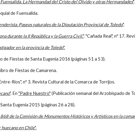
 Fuensalida. La Hermandad del Cristo del Olvido y otras Hermandades
"
quial de Fuensalida.
enderista. Paseos naturales de la Diputación Provincial de Toledo
"
.
na durante la II República y la Guerra Civil.
"
. "Cañada Real", nº 17. Rev
stigador en la provincia de Toledo
".
o de Fiestas de Santa Eugenia 2016 (páginas 51 a 53).
Libro de Fiestas de Camarena.
"Entre-Ríos", nº 3. Revista Cultural de la Comarca de Torrijos.
ecano
"
. En
"Padre Nuestro"
(Publicación semanal del Arzobispado de T
e Santa Eugenia 2015 (páginas 26 a 28).
1868 de la Comisión de Monumentos Históricos y Artísticos en la comarc
r huecano en Chile
".