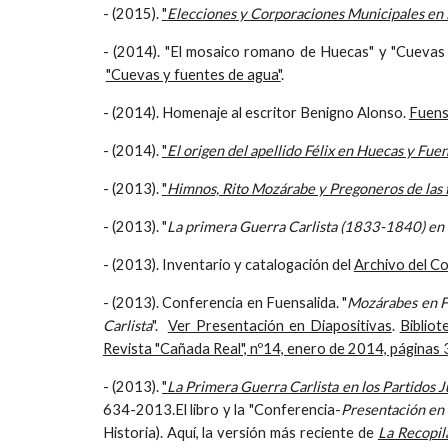
- (2015).
"
Elecciones y Corporaciones Municipales en
- (2014). "El mosaico romano de Huecas" y "Cuevas
"Cuevas y fuentes de agua"
.
- (2014). Homenaje al escritor Benigno Alonso.
Fuens
- (2014).
"
El origen del apellido Félix en Huecas y Fuen
- (2013).
"
Himnos, Rito Mozárabe y Pregoneros de las f
- (2013). "
La primera Guerra Carlista (1833-1840) en
- (2013). Inventario y catalogación del
Archivo del C
- (2013). Conferencia en Fuensalida. "
Mozárabes en Fu
Carlista
".
Ver Presentación en Diapositivas
.
Bibliot
Revista "Cañada Real", nº14, enero de 2014, páginas
- (2013).
"
La Primera Guerra Carlista en los Partidos J
634-2013.El libro y la "Conferencia-
Presentación en 
Historia). Aquí, la versión más reciente de
La Recopil