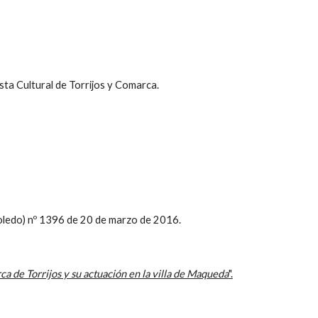
.
ista Cultural de Torrijos y Comarca.
oledo) nº 1396 de 20 de marzo de 2016.
a de Torrijos y su actuación en la villa de Maqueda
".