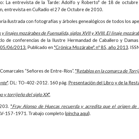
o: La entrevista de la Tarde: Adolfo y Roberto" de 18 de octubr
bién, entrevista en CuRadio el 27 de Octubre de 2010.
ria ilustrada con fotografías y árboles genealógicos de todos los ape
linajes mozárabes de Fuensalida, siglos XVII y XVIII. El linaje mozára
iclo de conferencias de la Ilustre Hermandad de Caballero y Dam
, 05/06/2013.
Publicado en
"Crónica Mozárabe". nº 85, año 2013
. ISS
os Comarcales “Señores de Entre-Ríos”.
"R
etablos en la comarca de Torri
ente
"
. DL: TO-402-2012. 160 pág.
Presentación del Libro y de la Rest
 y torrijeño del siglo XX
".
 203.
"
Fray Alonso de Huecas recuerda y acredita que el origen de
AV-157-1971. Trabajo completo (
pincha aquí
).