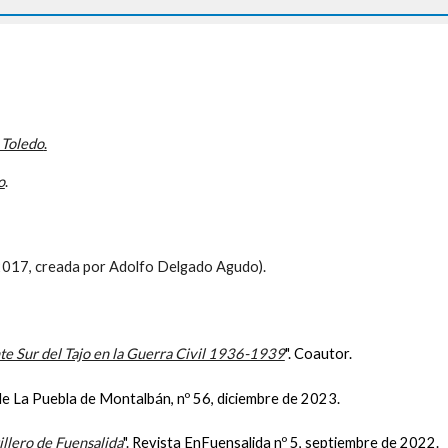
e Toledo
.
o
.
017, creada por Adolfo Delgado Agudo).
nte Sur del Tajo en la Guerra Civil 1936-1939
". Coautor.
 de La Puebla de Montalbán, nº 56, diciembre de 2023.
illero de Fuensalida
". Revista
EnFuensalida
nº 5
, septiembre de 2022
.