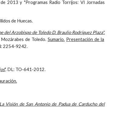
e de 2013 y "Programas Radio Torrijos: VI Jornadas
llidos de Huecas.
be del Arzobispo de Toledo D. Braulio Rodríguez Plaza".
as Mozárabes de Toledo.
Sumario.
Presentación de la
N: 2254-9242.
jos
"
. DL: TO-641-2012.
auración.
 La Visión de San Antonio de Padua de Carducho del