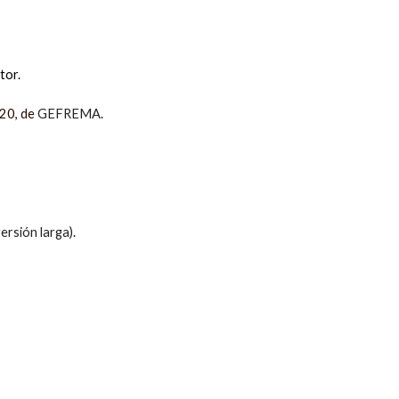
tor.
020, de
GEFREMA
.
versión larga)
.