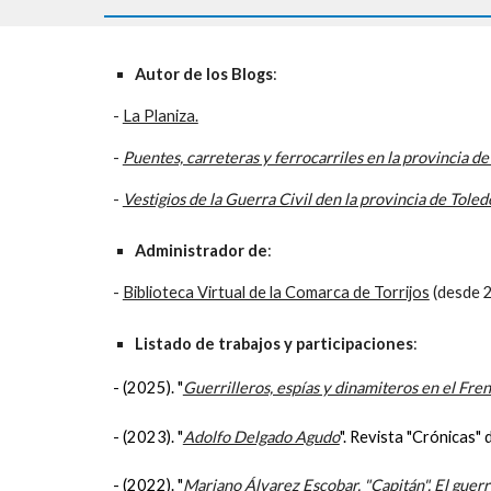
Autor de los Blogs
:
-
La Planiza.
-
Puentes, carreteras y ferrocarriles en la provincia d
-
Vestigios de la Guerra Civil den la provincia de Toled
Administrador de
:
-
Biblioteca Virtual de la Comarca de Torrijos
(desde 2
Listado de trabajos y participaciones
:
- (202
5
). "
Guerrilleros, espías y dinamiteros en el Fre
- (2023). "
Adolfo Delgado Agudo
". Revista "Crónicas"
-
(202
2
). "
Mariano Álvarez Escobar, "Capitán". El guerr