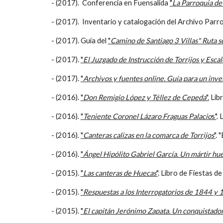
- (2017). Conferencia en Fuensalida
"
La Parroquia de
- (2017). Inventario y catalogación del Archivo Parro
- (2017). Guía del
"
Camino de Santiago 3 Villas" Ruta s
- (2017).
"
El Juzgado de Instrucción de Torrijos y Escalo
- (2017).
"
Archivos y fuentes online. Guía para un inve
- (2016).
"
Don Remigio López y Téllez de Cepeda
".
Libr
- (2016).
"
Teniente Coronel Lázaro Fraguas Palacio
s"
. 
- (2016).
"
Canteras calizas en la comarca de Torrijos
"
. 
- (2016).
"
Ángel Hipólito Gabriel García. Un mártir hu
- (2015).
"
Las canteras de Huecas
"
. Libro de Fiestas d
- (2015).
"
Respuestas a los Interrogatorios de 1844 y 
- (2015).
"
El capitán Jerónimo Zapata. Un conquistado