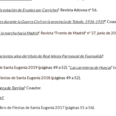
 la estación de Erustes por Carriches
". Revista Adovea nº 56.
ares durante la Guerra Civil en la provincia de Toledo. 1936-1939
". Coau
 la marcha hacia Madrid
"
. Revista "Frente de Madrid" nº 37, junio de 2
entos años del título de Real Iglesia Parroquial de Fuensalida
"
.
 de Santa Eugenia 2019 (pá
ginas 49 a 52).
"
Las carreteras de Huecas
" (
Fiestas de Santa Eugenia 2018 (pá
ginas 49 a 52).
rca de Torrijos
.
" Coautor.
ón
".
ibro de Fiestas de Santa Eugenia 2017 (páginas 55 a 56).