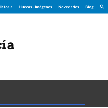
istoria
Huecas - Imágenes
Novedades
Blog
ion
cía