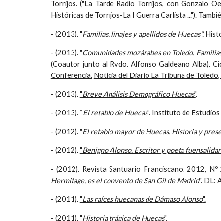
Torrijos.
("La Tarde Radio Torrijos, con Gonzalo Oe
Históricas de Torrijos-La I Guerra Carlista ..."). Tam
- (2013).
"
Familias, linajes y apellidos de Huecas".
Histo
- (2013).
"
Comunidades mozárabes en Toledo. Familias y 
(Coautor junto al Rvdo. Alfonso Galdeano Alba). C
Conferencia.
Noticia del Diario La Tribuna de Toledo
- (2013).
"
Breve Análisis Demográfico Huecas
"
.
- (2013). “
El retablo de Huecas
”. Instituto de Estudi
- (2012).
"
El retablo mayor de Huecas. Historia y pres
- (2012)
.
"
Benigno Alonso. Escritor y poeta fuensalidano
- (2012). Revista Santuario Franciscano. 2012, Nº
Hermitage, es el convento de San Gil de Madrid
".
DL: 
- (2011).
"
Las raíces huecanas de Dámaso Alonso
".
- (2011).
"
Historia trágica de Huecas
"
.