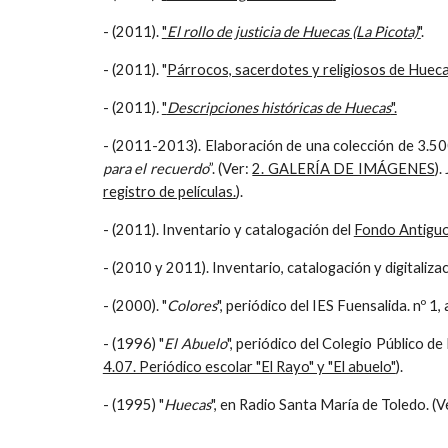
- (2011).
"
El rollo de justicia de Huecas (La Picota)
"
.
- (2011).
"
Párrocos, sacerdotes y religiosos de Huec
- (2011)
.
"
Descripciones históricas de Huecas
".
- (2011-2013). Elaboración de una colección de 3.50
para el recuerdo
”. (Ver:
2. GALERÍA DE IMÁGENES
).
registro de películas.
).
- (2011). Inventario y catalogación del
Fondo Antiguo
- (2010 y 2011). Inventario, catalogación y digitaliz
- (2000). "
Colores
", periódico del IES Fuensalida. nº 1,
- (1996) "
El Abuelo
", periódico del Colegio Público d
4.07. Periódico escolar "El Rayo" y "El abuelo"
).
- (1995) "
Huecas
", en Radio Santa María de Toledo. (V