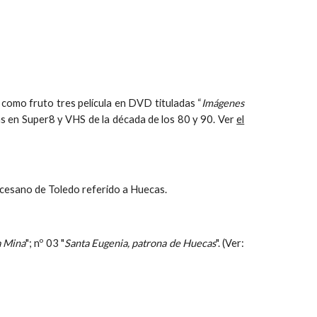
como fruto tres película en DVD tituladas “
Imágenes
icas en Super8 y VHS de la década de los 80 y 90. Ver
el
iocesano de Toledo referido a Huecas.
a Mina
"; nº 03 "
Santa Eugenia, patrona de Huecas
". (Ver: