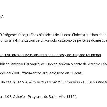
as
"
.
0 imágenes fotográficas históricas de Huecas (Toledo) que han dado 
 Junto a la digitalización de un variado catálogo de películas domést
 del Archivo del Ayuntamiento de Huecas y del Juzgado Municipal
.
ación del Archivo Parroquial de Huecas. Así como parte del Archivo D
 abril del 2000,
"Yacimientos arqueológicos en Huecas".
e Huecas nº 02 "
La Historia de Huecas
" y "
Entrevista a D. Eliseo sobre l
er:
4.08. Colegio - Programa de Radio. Año 1995.
).