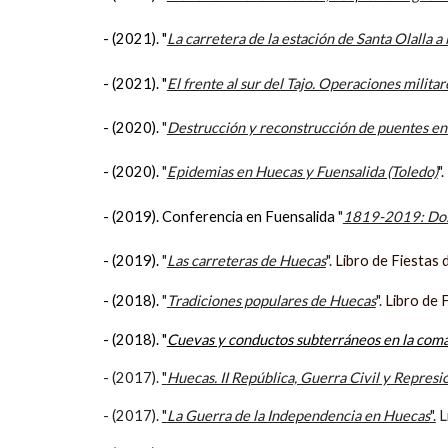
- (202
1
). "
La carretera de la estaci
ó
n de
Santa Olalla a
- (202
1
).
"
El frente al sur del Tajo. Operaciones milit
- (2020).
"
Destrucción y reconstrucción de puentes en
- (2020).
"
Epidemias en Huecas y Fuensalida (Toledo)
"
.
- (2019). Conferencia en Fuensalida
"
1819-2019: Dosci
- (2019).
"
Las carreteras de Huecas
".
Libro de Fiestas
- (2018).
"
Tradiciones populares de Huecas
".
Libro de 
- (2018). "
Cuevas y conductos subterráneos en la coma
- (2017).
"
Huecas. II República, Guerra Civil y Represi
- (2017).
"
La Guerra de la Independencia en Huecas
".
L