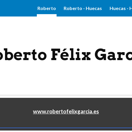
Roberto
Roberto - Huecas
Huecas - H
ip to main content
Skip to navigat
berto Félix Gar
www.robertofelixgarcia.es