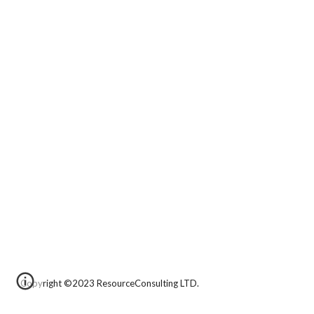
Copyright ©
2023
ResourceConsulting LTD.