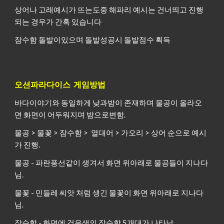
상어나 고래예시가 뜨는도중 해파리 예시는 건너띄고 진행
되는 경우가 간혹 있습니다
잠수함 돌발이있으며 돌발성공시 돌발점수 획득
오션파라다이스 게임방법
바다이야기와 동일하게 낮과밤이 존재하며 물공이 올라오
면 화면이 어두워지며 밤으로변함.
물공 > 물꽃 > 잠수함 > 열대어 > 가오리 > 상어 순으로 예시
가 진행.
물공 - 파란풍선같이 생겨서 화면 위아래로 물공들이 지나다
님.
물꽃 - 민들레 씨앗 처럼 생긴 물꽃이 화면 위아래로 지나다
님.
잠수함 - 화면에 검은색의 잠수함 5개대가 나타남.