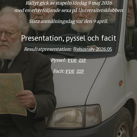
Rallyt gick av stapeln lördag 9 maj 2026
med en efterföljande s
exa på Universitetsklubben
Sista anmälningsdag var den 9 april.
Presentation, pyssel och facit
Resultatp
resentation:
Rebusrally 2026.05
P
yssel:
PDF
ZIP
Facit:
PDF
ZIP