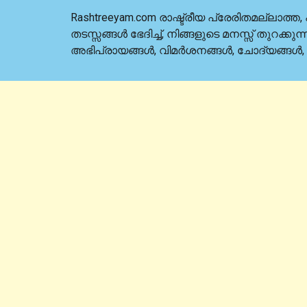
Rashtreeyam.com രാഷ്ട്രീയ പ്രേരിതമല്ലാത്
തടസ്സങ്ങൾ ഭേദിച്ച്, നിങ്ങളുടെ മനസ്സ് തുറക
അഭിപ്രായങ്ങൾ, വിമർശനങ്ങൾ, ചോദ്യങ്ങൾ,