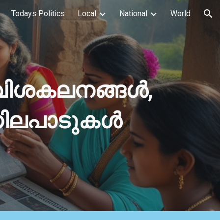
Todays Politics
Local
National
World
ion
 വിശകലനങ്ങൾ,
 നിലപാടുകൾ