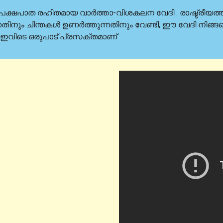
ത, പക്ഷപാത രഹിതമായ വാർത്താ-വിശകലന വേദി . രാഷ്ട്രീയത്ത
്കുന്നതിനും ചിന്തകൾ ഉണർത്തുന്നതിനും വേണ്ടി, ഈ വേദി നിങ
 ഇവിടെ ഒരുപാട് പ്രസക്തമാണ്