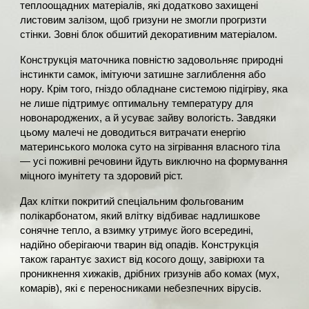
теплоощадних матеріалів, які додатково захищені
листовим залізом, щоб гризуни не змогли прогризти
стінки. Зовні блок обшитий декоративним матеріалом.
Конструкція маточника повністю задовольняє природні
інстинкти самок, імітуючи затишне заглиблення або
нору. Крім того, гніздо обладнане системою підігріву, яка
не лише підтримує оптимальну температуру для
новонароджених, а й усуває зайву вологість. Завдяки
цьому малечі не доводиться витрачати енергію
материнського молока суто на зігрівання власного тіла
— усі поживні речовини йдуть виключно на формування
міцного імунітету та здоровий ріст.
Дах клітки покритий спеціальним фольгованим
полікарбонатом, який влітку відбиває надлишкове
сонячне тепло, а взимку утримує його всередині,
надійно оберігаючи тварин від опадів. Конструкція
також гарантує захист від косого дощу, завірюхи та
проникнення хижаків, дрібних гризунів або комах (мух,
комарів), які є переносниками небезпечних вірусів.