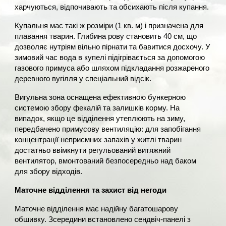
харчуються, відпочивають та обсихають після купання.
Купальня має такі ж розміри (1 кв. м) і призначена для
плавання тварин. Глибина рову становить 40 см, що
дозволяє нутріям вільно пірнати та бавитися досхочу. У
зимовий час вода в купелі підігрівається за допомогою
газового примуса або шляхом підкладання розжареного
деревного вугілля у спеціальний відсік.
Вигульна зона оснащена ефективною бункерною
системою збору фекалій та залишків корму. На
випадок, якщо це відділення утеплюють на зиму,
передбачено примусову вентиляцію: для запобігання
концентрації неприємних запахів у житлі тварин
достатньо ввімкнути регульований витяжний
вентилятор, вмонтований безпосередньо над баком
для збору відходів.
Маточне відділення та захист від негоди
Маточне відділення має надійну багатошарову
обшивку. Зсередини встановлено сендвіч-панелі з