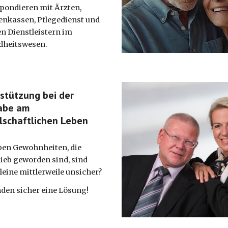
pondieren mit Ärzten,
nkassen, Pflegedienst und
n Dienstleistern im
dheitswesen.
stützung bei der
abe am
lschaftlichen Leben
ben Gewohnheiten, die
lieb geworden sind, sind
lleine mittlerweile unsicher?
nden sicher eine Lösung!