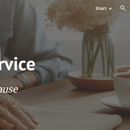
Start
ion
rvice
ause