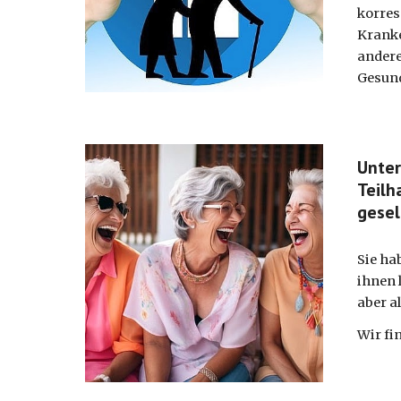
korres
Kranke
andere
Gesun
Unter
Teilh
gesel
Sie ha
ihnen 
aber a
Wir fi