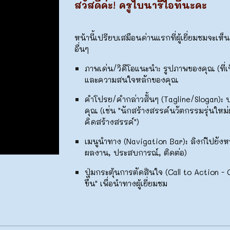
สวัสดีค
่ะ
!
ครูไบนารีไอทีนะคะ
หน้านี้เปรียบเสมือนด่านแรกที่ผู้เยี่ยมชมจ
อื่นๆ
ภาพเด่น/วิดีโอแนะนำ:
รูปภาพของคุณ (ที่เป
และความสนใจหลักของคุณ
คำโปรย/คำกล่าวสั้นๆ (Tagline/Slogan):
ป
คุณ (เช่น "นักสร้างสรรค์นวัตกรรมรุ่นใหม
คิดสร้างสรรค์")
เมนูนำทาง (Navigation Bar):
ลิงก์ไปยังหน
ผลงาน, ประสบการณ์, ติดต่อ)
ปุ่มกระตุ้นการตัดสินใจ (Call to Action - 
ขึ้น" เพื่อนำทางผู้เยี่ยมชม