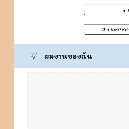
👦 
📆 ประสบการ
ผลงานของฉัน
💡