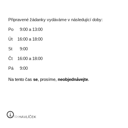
Připravené žádanky vydáváme v následující doby:
Po
9:00 a 13:00
Út
16:00 a 18:00
St
9:00
Čt
16:00 a 18:00
Pá
9:00
N
a tento čas
se
, prosíme,
neobjednávejte
.
PETR HAVLÍČEK