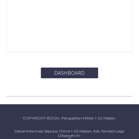
DASHBOARD
COPYRIGHT ©2024, Pengadilan Militer I-02 Medan.
Detail Informasi Seputar Dilmil I-02 Medan, Klik Tombol Logo
Dibawah Ini