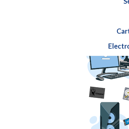
S
Car
Electr