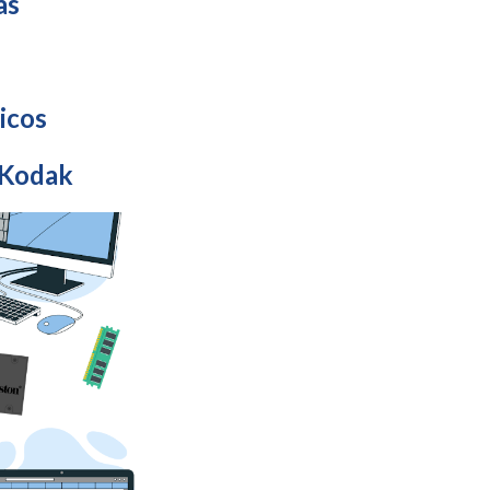
as
icos
- Kodak