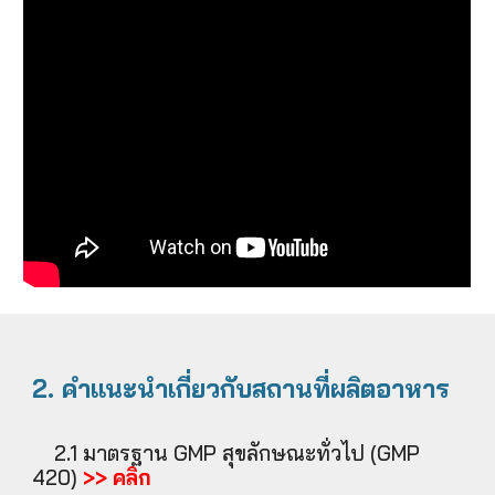
2. คำแนะนำเกี่ยวกับสถานที่ผลิตอาหาร
2.1 มาตรฐาน GMP สุขลักษณะทั่วไป (GMP
420)
>> คลิก