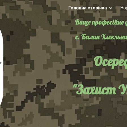
Головна сторінка
Но
ip to main content
Skip to navigat
Вище професійне
с. Балин Хмельни
Осере
"Захист У