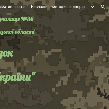
рмативні акти
Навчально-методична література
ion
 училище №36
цької області
док
країни"