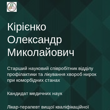
Skip to main content
Skip to navigation
Кірієнко
Олександр
Миколайович
Старший нау
ковий співробітник відділу
профілактики та лікування хвороб нирок
при коморбідних станах
Кандидат медичних наук
Лікар-терапевт вищої кваліфікаційної