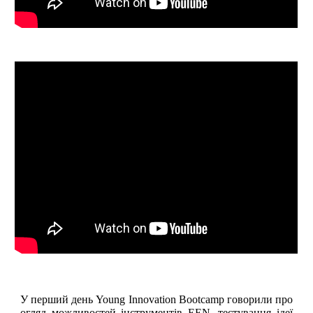
У перший день Young Innovation Bootcamp говорили про
огляд можливостей інструментів EEN, тестування ідеї