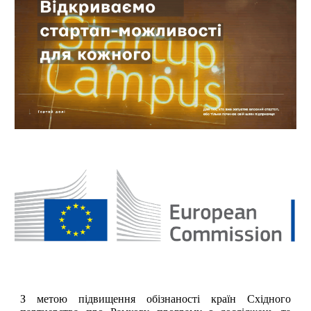
З метою підвищення обізнаності країн Східного