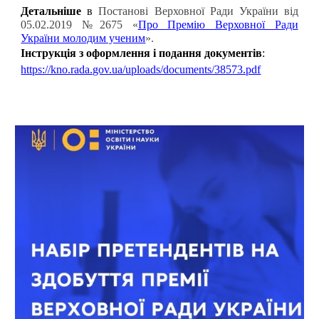
Детальніше
в
Постанові Верховної Ради України від
05.02.2019 №2675
«
Про Премію Верховної Ради
України молодим ученим
».
Інструкція з оформлення і подання документів
:
https://kno.rada.gov.ua/uploads/documents/38573.pdf