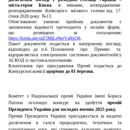
міста-героя Києва
зі змінами, затвердженими
розпорядженням Київського міського голови від 17
січня 2020 року №13.
Обов’язковою умовою прийому документів є
заповнення відомості претендента у онлайн формі,
що розміщено за посиланням:
https://forms.gle/otZ5MiLe9eeVg8xQ8
.
Пакет документів подається в паперовому вигляді,
відповідно до п.6 Положення про Премію та
відправляється електронною системою документообігу
АСКОД із листом-клопотанням.
Клопотання про присудження Премії подається до
Конкурсної комісії
щорічно до 01 березня.
Комітет з Національної премії України імені Бориса
Патона оголошує конкурс на здобуття
премій
Президента України для молодих вчених 2025 року.
Премія Президента України присуджується за видатні
досягнення в галузі природничих, технічних та
гуманітарних наук, які сприяють дальшому розвитку