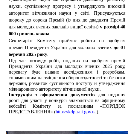
науки, суспільному прогресу і утверджують високий
авторитет вітчизняної науки у світі. Присуджується
щороку до сорока Премій (із них до двадцяти Премій
для молодих вчених закладів вищої освіти)
у розмірі 40
000 гривень кожна
.
Секретаріат Комітету приймає роботи на здобуття
премій Президента України для молодих вчених
до 01
березня 2025 року
.
Під час розгляду робіт, поданих на здобуття премій
Президента України для молодих вчених 2025 року,
перевагу буде надано дослідженням і розробкам,
спрямованим на зміцнення обороноздатності та безпеки
держави, розвиток суспільного поступу й утвердження
міжнародного авторитету вітчизняної науки.
Інструкція з оформлення документів
для подання
робіт для участі у конкурсі знаходяться на офіційному
вебсайті Комітету за посиланням «ПОРЯДОК
ПРЕДСТАВЛЕННЯ» (
https://kdpu-nt.gov.ua
).