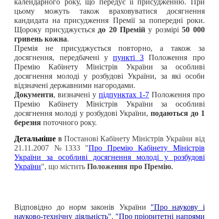
календарного року, що передує її присудженню. При
цьому можуть також враховуватися досягнення
кандидата на присудження Премії за попередні роки.
Щороку присуджується
до 20 Премій
у розмірі
50 000
гривень кожна
.
Премія не присуджується повторно, а також за
досягнення, передбачені у
пункті 3
Положення про
Премію Кабінету Міністрів України за особливі
досягнення молоді у розбудові України
, за які особи
відзначені державними нагородами.
Документи
, визначені у
підпунктах 1-7
Положення про
Премію Кабінету Міністрів України за особливі
досягнення молоді у розбудові України
,
подаються до 1
березня
поточного року.
Детальніше
в
Постанові Кабінету Міністрів України від
21.11.2007 №1333 "
Про Премію Кабінету Міністрів
України за особливі досягнення молоді у розбудові
України
", що містить
Положення про Премію
.
Відповідно до норм законів України
"Про наукову і
науково-технічну діяльність"
,
"Про пріоритетні напрями