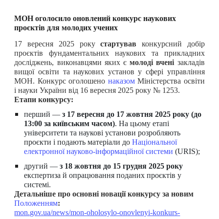
МОН оголосило оновлений конкурс наукових
проєктів для молодих учених
17 вересня 2025 року
стартував
конкурсний добір
проєктів фундаментальних наукових та прикладних
досліджень, виконавцями яких є
молоді вчені
закладів
вищої освіти та наукових установ у сфері управління
МОН. Конкурс оголошено
наказом
Міністерства освіти
і науки України від 16 вересня 2025 року № 1253.
Етапи конкурсу:
перший —
з 17 вересня до 17 жовтня 2025 року (до
13:00 за київським часом)
. На цьому етапі
університети та наукові установи розробляють
проєкти і подають матеріали до
Національної
електронної науково-інформаційної системи
(URIS);
другий —
з 18 жовтня до 15 грудня 2025 року
експертиза й опрацювання поданих проєктів у
системі.
Детальніше про о
сновні новації конкурсу за новим
Положенням
:
mon.gov.ua/news/mon-oholosylo-onovlenyi-konkurs-