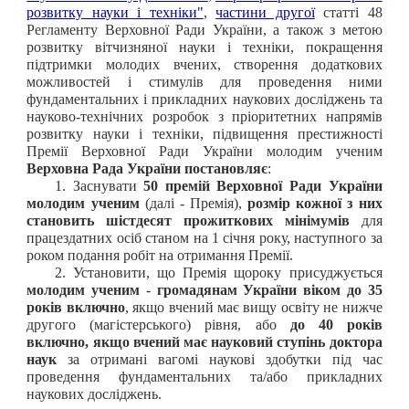
розвитку науки і техніки"
,
частини другої
статті 48
Регламенту Верховної Ради України, а також з метою
розвитку вітчизняної науки і техніки, покращення
підтримки молодих вчених, створення додаткових
можливостей і стимулів для проведення ними
фундаментальних і прикладних наукових досліджень та
науково-технічних розробок з пріоритетних напрямів
розвитку науки і техніки, підвищення престижності
Премії Верховної Ради України молодим ученим
Верховна Рада України постановляє
:
1. Заснувати
50 премій Верховної Ради України
молодим ученим
(далі - Премія),
розмір кожної з них
становить шістдесят прожиткових мінімумів
для
працездатних осіб станом на 1 січня року, наступного за
роком подання робіт на отримання Премії.
2. Установити, що Премія щороку присуджується
молодим ученим
-
громадянам України віком до 35
років включно
, якщо вчений має вищу освіту не нижче
другого (магістерського) рівня, або
до 40 років
включно, якщо вчений має науковий ступінь доктора
наук
за отримані вагомі наукові здобутки під час
проведення фундаментальних та/або прикладних
наукових досліджень.