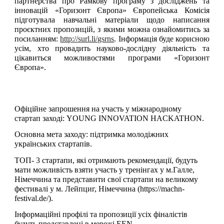
партнерства про Рамкову програму з досліджень та
інновацій «Горизонт Європа» Європейська Комісія
підготувала навчальні матеріали щодо написання
проєктних пропозицій, з якими можна ознайомитись за
посиланням:
http://surl.li/gsrns
. Інформація буде корисною
усім, хто провадить науково-дослідну діяльність та
цікавиться можливостями програми «Горизонт
Європа».
Офіційне запрошення на участь у міжнародному
стартап заході: YOUNG INNOVATION HACKATHON.
Основна мета заходу: підтримка молодіжних
українських стартапів.
ТОП- 3 стартапи, які отримають рекомендації, будуть
мати можливість взяти участь у тренінгах у м.Галле,
Німеччина та представити свої стартапи на великому
фестивалі у м. Лейпциг, Німеччина (https://machn-
festival.de/).
Інформаційні профілі та пропозиції усіх фіналістів
будуть представлені в мережі EEN.