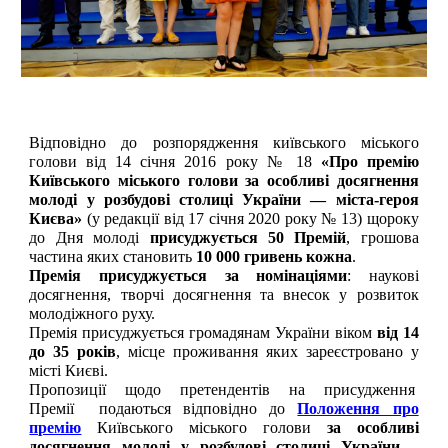
Відповідно до розпорядження київського міського
голови від 14 січня 2016 року № 18
«Про премію
Київського міського голови за особливі досягнення
молоді у розбудові столиці України — міста-героя
Києва»
(у редакції від 17 січня 2020 року № 13)
щороку
до Дня молоді
присуджується 50 Премій
,
грошова
частина яких
становить
10 000 гривень кожна
.
Премія присуджується за номінаціями
: наукові
досягнення, творчі досягнення та внесок у розвиток
молодіжного руху.
Премія присуджується громадянам України віком
від 14
до 35 років
, місце проживання яких зареєстровано у
місті Києві.
Пропозиції щодо претендентів на присудження
Премії подаються відповідно до
Положення про
премію
Київського міського голови
за особливі
досягнення молоді у розбудові столиці України
–