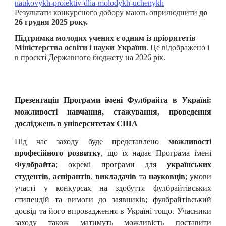
naukovykh-proiektiv-dlia-molodykh-uchenykh
Результати конкурсного добору мають оприлюднити
до
26 грудня 2025 року.
Підтримка молодих учених є одним із пріоритетів
Міністерства освіти і науки України
. Це відображено і
в проєкті Державного бюджету на 2026 рік.
Презентація Програм
и
імені Фулбрайта в Україні:
можливості навчання, стажування, проведення
досліджень в університетах США
Під час заходу буде представлено
можливості
професійного розвитку
, що їх надає Програма імені
Фулбрайта
; окремі програми для
українських
студентів
,
аспірантів
,
викладачів
та
науковців
; умови
участі у конкурсах на здобуття фулбрайтівських
стипендій та вимоги до заявників; фулбрайтівський
досвід та його впровадження в Україні тощо. Учасники
заходу також матимуть можливість поставити