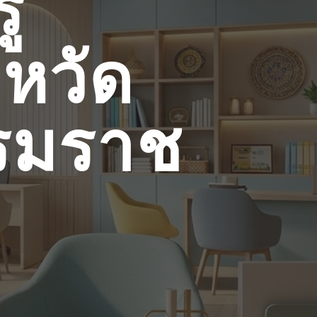
ู้
หวัด
รมราช