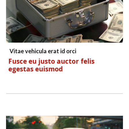
V
itae
vehicula erat id orci
Fusce eu justo auctor felis
egestas euismod