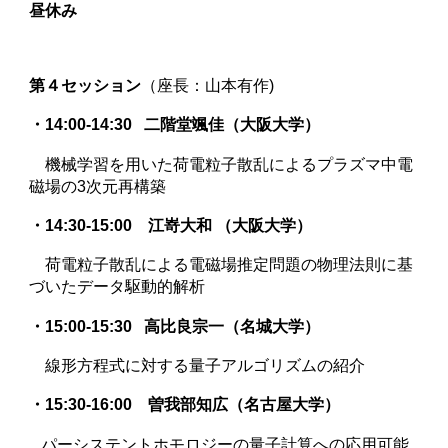
昼休み
第
４
セッション
（座長：
山本有作
)
・14:00-14:30
二階堂颯佳（大阪大学）
機械学習を用いた荷電粒子散乱によるプラズマ中電
磁場の3次元再構築
・14:30-15:00
江嵜大和 （大阪大学）
荷電粒子散乱による電磁場推定問題の物理法則に基
づいたデータ駆動的解析
・1
5
:00-1
5
:30
高比良宗一（名城大学）
線形方程式に対する量子アルゴリズムの紹介
・1
5
:30-1
6
:00
曽我部知広（名古屋大学）
パーシステントホモロジーの量子計算への応用可能