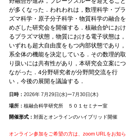
野融合が進み，ブレークスルーを迎えること
が多くなった．われわれは，数理科学・プラ
ズマ科学・原子分子科学・物質科学の融合を
めざした研究会を開催する．核融合炉におけ
るプラズマ状態，物質における電子状態は，
いずれも超大自由度をもつ内部状態であり，
系全体の機能を決定している．その数理的取
り扱いには共有性があり，本研究会立案につ
ながった．4分野研究者が分野間交流を行
い，今後の展開を議論する．
日時：
20
26年 7
月29日(
水)
ー7月30
日(木)
場所
：
核融合科学研究所 ５０１セミナー室
開催形式：
対面とオンラインのハイブリッド開催
オンライン参加をご希望の方は、
zoom URL
をお知ら