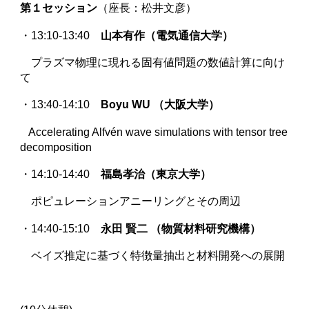
第１セッション
（座長：松井文彦）
・13:10-13:40
山本有作（電気通信大学）
プラズマ物理に現れる固有値問題の数値計算に向け
て
・13:40-14:10
Boyu WU （大阪大学）
Accelerating Alfvén wave simulations with tensor tree
decomposition
・14:10-14:40
福島孝治（
東京大学
）
ポピュレーションアニーリングとその周辺
・14:
4
0-1
5
:
1
0
永田 賢二 （物質材料研究機構）
ベイズ推定に基づく特徴量抽出と材料開発への展開