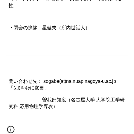
性
・
閉会の挨拶
星健夫（
所内世話人）
問い合わせ先： sogabe(at)na.nuap.nagoya-u.ac.jp
「(at)を@に変更」
曽我部知広（名古屋大学 大学院工学研
究科 応用物理学専攻）