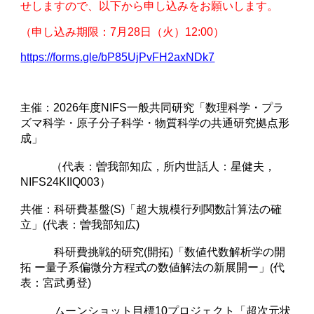
せしますので、以下から申し込みをお願いします。
（申し込み期限：7月28日（火）12:00）
https://forms.gle/bP85UjPvFH2axNDk7
催：2026年度NIFS一般共同研究「数理科学・プラ
主
ズマ科学・原子分子科学・物質科学の共通研究拠点形
成」
（代表：曽我部知広，所内世話人：星健夫，
NIFS24KIIQ003）
共催：科研費基盤(S)「超大規模行列関数計算法の確
立」(代表：曽我部知広)
科研費挑戦的研究(開拓)「数値代数解析学の開
拓 ー量子系偏微分方程式の数値解法の新展開ー」(代
表：宮武勇登)
ムーンショット目標10プロジェクト「超次元状