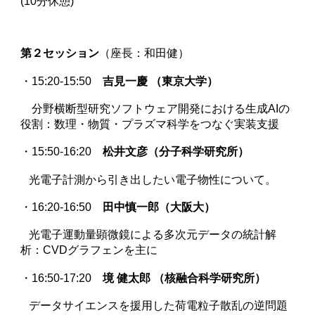
(10分休憩)
第
２
セッション
（座長：
和田健
）
・15:20-15:50
吉見一慶 （東京大学）
分野横断型研究ソフトウェア開発における生成AIの
役割：数理・物質・プラズマ科学をつなぐ実装支援
・15:50-16:20
松井文彦（分子科学研究所）
光電子計測から引き出したい電子物性について。
・16:20-16:50
田中慎一郎（大阪大）
光電子運動量顕微鏡による多次元データの統計解
析：CVDグラフェンを主に
・16:50-17:20
境 健太郎 （核融合科学研究所）
データサイエンスを援用した荷電粒子散乱の逆問題