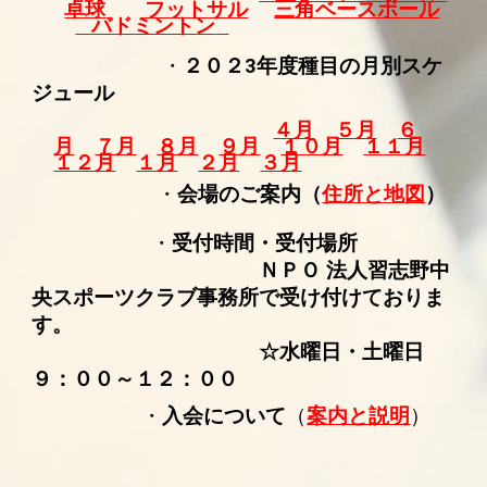
卓球
フットサル
三角ベースボール
バドミントン
・
２０２
3
年度種目の月別
ス
ケ
ジュール
４月
５月
６
月
７月
８月
９月
１０月
１１月
１２月
１月
２月
３月
・
会場のご案内（
住所と地図
）
・
受付時間・受付場所
ＮＰＯ 法人習志野中
央スポーツクラブ事務所で受け付けておりま
す。
☆水曜日・土曜日
９：００～１２：００
・
入会について
（
案内と説明
）