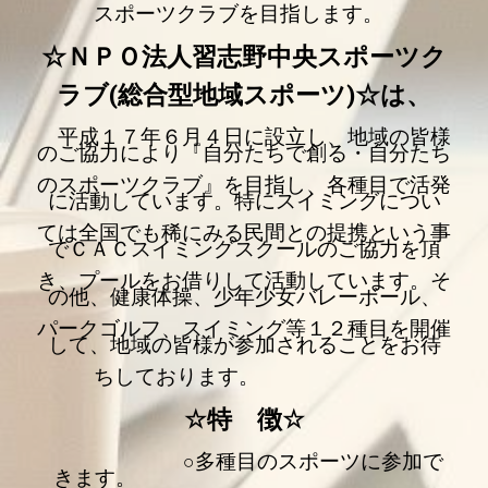
スポーツクラブを目指します。
☆ＮＰＯ法人習志野中央スポーツク
ラブ
(総合型地域スポーツ)
☆は、
平成１７年６月４日に設立し
、地域の
皆様
のご協力により『自分たちで創る・自分たち
のスポーツクラブ』を目指し、各種目で活発
に活動しています。特にスイミングについ
ては全国でも稀にみる民間との提携という事
でＣＡＣスイミングスクールのご協力を頂
き、プールをお借りして活動しています。そ
の他、健康体操、少年少女バレーボール、
パークゴルフ、スイミング等１２種目を開催
して、地域の皆様が参加されることをお待
ちしております。
☆
特 徴
☆
○多種目のスポーツに参加で
きます。