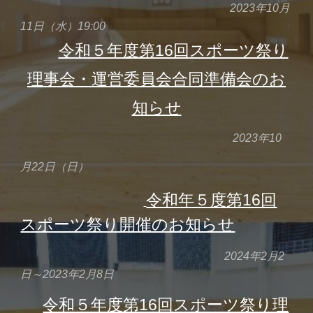
2023年1
0
月
11
日（水）19:00
令和５年度第16回
スポーツ祭り
理事会・
運営委員会合同準備会のお
知らせ
202
3
年
10
月
22
日（日）
令和年５度第16回
スポーツ祭り開催のお知らせ
202
4
年
2
月
2
日～2023年
2
月
8
日
令和５年度第16回スポーツ祭り理