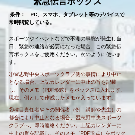
緊急伝言ボックス
条件： PC、スマホ、タブレット等のデバイスで
常時閲覧している。
スポーツやイベントなどで不測の事態が発生し当
日、緊急の連絡が必要になった場合、この緊急伝
言ボックスをご使用ください。次のように使いま
す。
①習志野中央スポーツクラブ側の事情により中止
となる場合、上記カレンダーに中止の旨を記載
し、そのメモ（PDF形式）をボックスに入れます。
現在、例として作成したメモが入っています。
②種目責任者やその関係者（例 講師や先生）の
都合により中止となる場合、習志野中央スポーツ
クラブへ、即時連絡ください。
上記カレンダーに
中止の旨を記載し、そのメモ（PDF形式）をボック