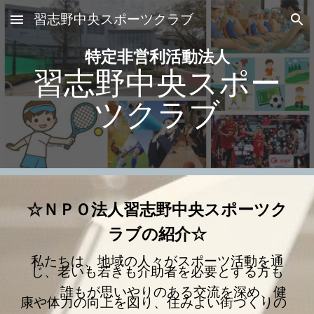
習志野中央スポーツクラブ
Skip to main content
Skip to navigation
特定非営利活動法人
習志野中央スポー
ツクラブ
☆ＮＰＯ法人習志野中央スポーツク
ラブの紹介☆
私たちは、地域の人々がスポーツ活動を通
じ、老いも若きも介助者を必要とする方も
誰もが思いやりのある交流を深め、健
康や体力の向上を図り、住みよい街づくりの