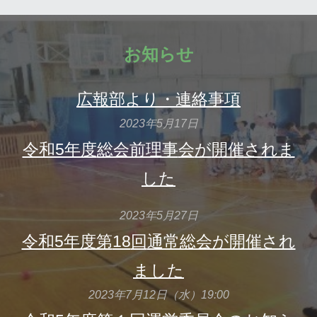
お知らせ
広報部より・連絡事項
2023年
5
月
1
7日
令和5年度
総会前理事
会
が
開催されま
した
2023年
5
月27日
令和5年度第
18
回
通常総会が開催され
ました
2023年7月12日（水）19:00