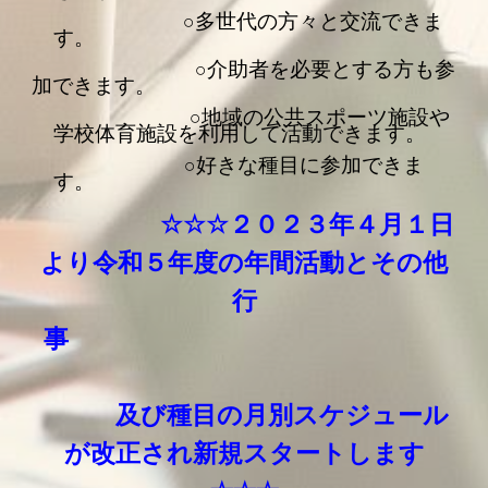
○多
世代の方々と交流
できま
す。
○
介助者を必要とする方も参
加
できます。
○
地域の公共スポーツ施設や
学校体育施設を利用して活動できます
。
○
好きな種目
に参加できま
す。
☆☆☆
２０２３年４月１日
より令和５年度の
年間活動とその他
行
事
及び種目の月別スケジュール
が改正され新規
スタートします