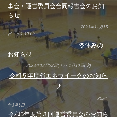
事会・運営委員会合同
報告
会のお知
らせ
2023年1
1
月
15
日（水）19:00
冬休み
の
お知らせ
2023年1
2
月
23
日(
土
)～1月
10
日(
水
)
令和５年度
省エネウ
イークのお知ら
せ
202
4
年
3
月6日
令和5年度第
３
回運営委員会のお知ら