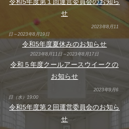
令和5年度第１回運営委員会のお知ら
せ
202
3
年
8
月
11
日～2023年8月1
9
日
令和5年度
夏休みの
お知らせ
202
3
年
8
月
11
日～2023年8月1
7
日
令和５年度クールアースウイークの
お知らせ
2023年9月6
日（水）19:00
令和5年度第
２
回運営委員会のお知ら
せ