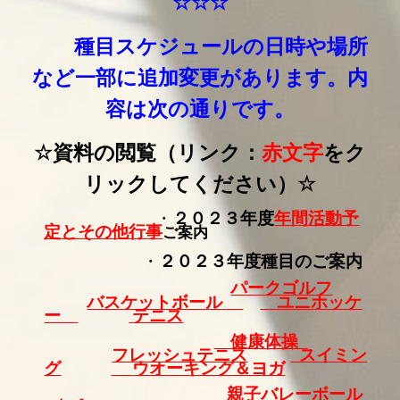
☆☆☆
種目スケジュールの日時や場所
など一部に追加変更があります。内
容は次の通りです。
☆
資料の閲覧（リンク：
赤文字
をク
リックしてください）
☆
・
２０２３年度
年間活動予
定とその他行事
ご案内
・
２０２３年度
種目
のご案内
パークゴルフ
バスケットボール
ユニホッケ
ー
テニス
健康体操
フレッシュテニス
スイミン
グ
ウオーキング＆ヨガ
親子バレーボール