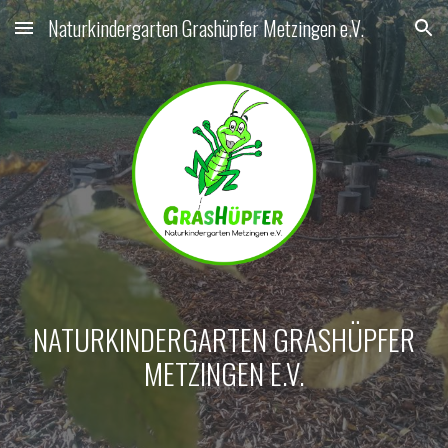
Naturkindergarten Grashüpfer Metzingen e.V.
Skip to main content
Skip to navigation
NATURKINDERGARTEN GRASHÜPFER
METZINGEN E.V.