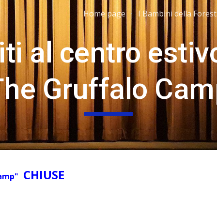
Home page
I Bambini della Fores
ip to main content
Skip to navigat
l centro estivo                  
The Gruffalo Cam
 CHIUSE
Camp" 