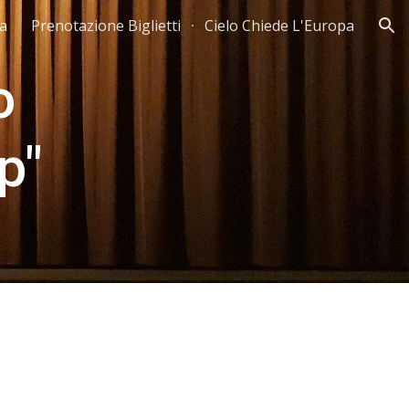
ta
Prenotazione Biglietti
Cielo Chiede L'Europa
ion
  
p" 