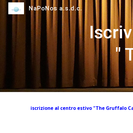
NaPoNos a.s.d.c.
Sk
Iscriviti a
" 
iscrizione al centro estivo "The Gruffalo 