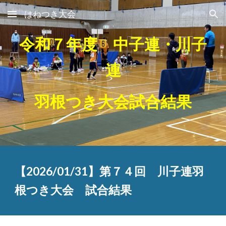
はねつき大会
Skip to main content
Skip to navigation
令和７年度 中子連・川子
連
羽根つき大会試合結果
【2026/01/31】第７４回 川子連羽
根つき大会 試合結果