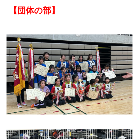
【
団体の部
】