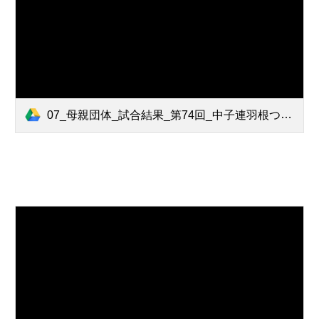
07_母親団体_試合結果_第74回_中子連羽根つき大会.pdf