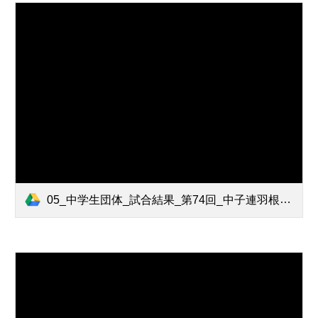
05_中学生団体_試合結果_第74回_中子連羽根つき大会.pdf