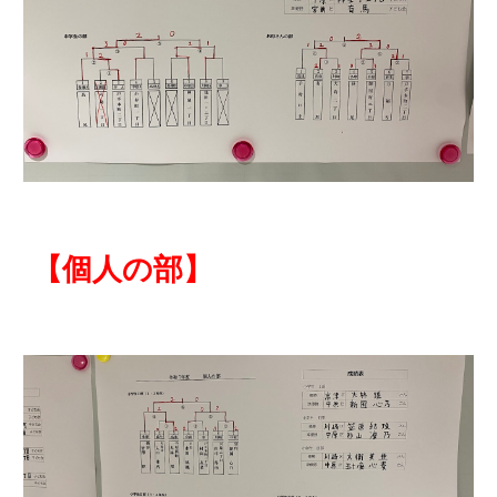
【
個人の部
】