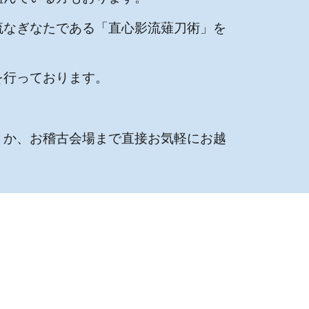
流なぎなたである「直心影流薙刀術」を
を行っております。
くか、お稽古会場まで直接お気軽にお越