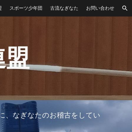
盟
スポーツ少年団
古流なぎなた
お問い合わせ
ion
連盟
心に、なぎなたのお稽古をしてい