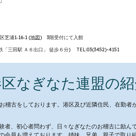
芝浦1‐16‐1
(
地図
) 3階受付
にて
入館
鉄「三田駅 Ａ６出口」 徒歩６分) TEL
:03(3452)-4151
港区なぎなた連盟の紹
のお稽古をしております。港区及び近隣住民、在勤者
験者、初心者問わず、日々なぎなたのお稽古に励ん
の会員も増えております。姉妹、兄弟、親子で取り