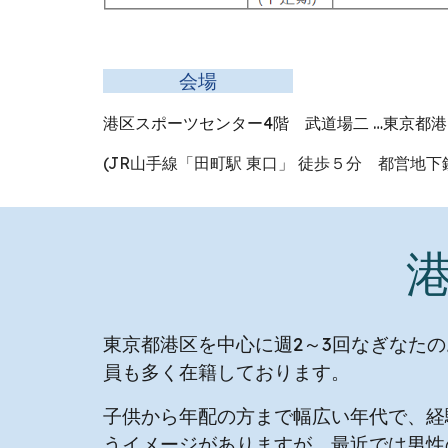
会場
港区スポーツセンター4階 武道場
二
…
東京都港区
(JR山手線「田町駅 東口」 徒歩５分 都営地下
東京都港区を中心に週2～3回なぎなた
員も多く在籍しております。
子供から年配の方まで幅広い年代
で、経
うイメージがありますが、最近では男性