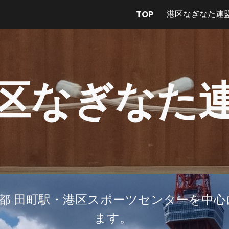
港区なぎなた連
TOP
ip to main content
Skip to navigat
区なぎなた
都 田町駅・港区スポーツセンターを中
ます。