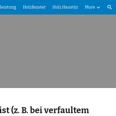
leistung
Holzfenster
Holz Haustür
More
ion
t (z. B. bei verfaultem