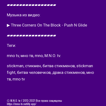
▰▰▰▰▰▰▰▰▰▰▰▰▰▰▰▰
Музыка из видео:
▶ Three Corners On The Block - Push N Glide 
▰▰▰▰▰▰▰▰▰▰▰▰▰▰▰▰
Теги:
mno tv, мно тв, mno, M.N.O. tv.
stickman, стикмен, битва стикменов, stickman 
fight, битва человечков, драка стикменов, мно 
тв, mno tv 
Ⓒ
M.N.O. tv / 2013-2021 Все права защищены
https://mno-tv.netlify.app/