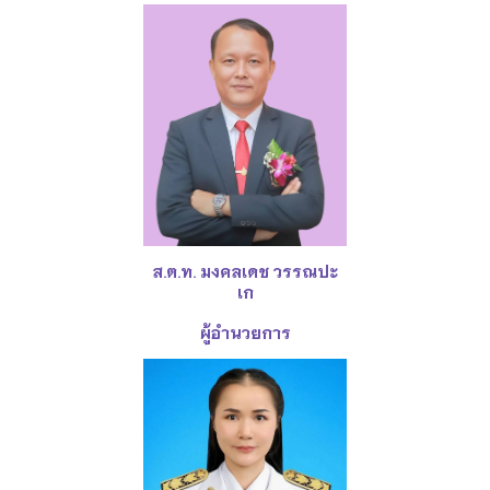
ส.ต.ท. มงคลเดช วรรณปะ
เก
ผู้อำนวยการ