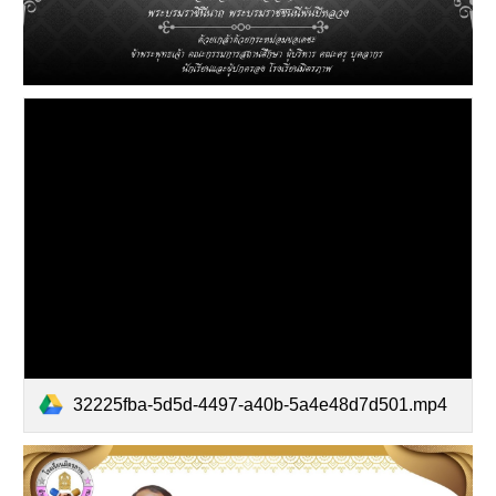
32225fba-5d5d-4497-a40b-5a4e48d7d501.mp4