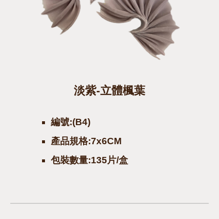
淡紫-立體楓葉
編號:(B4)
產品規格:7x6CM
包裝數量:135片/盒