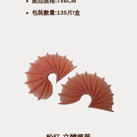
產品規格:7x6CM
包裝數量:135片/盒