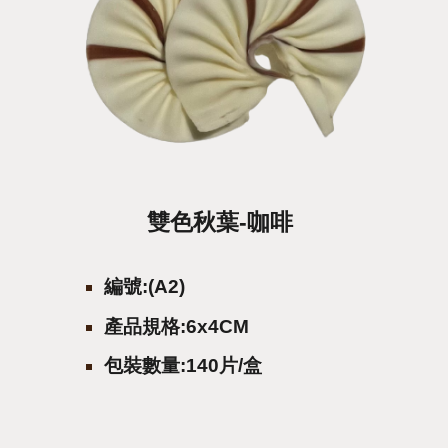
雙色秋葉-咖啡
編號:(A2)
產品規格:6x4CM
包裝數量:
140片/盒