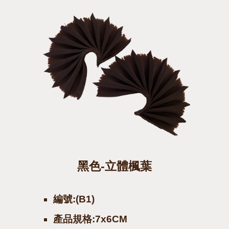
黑色-立體楓葉
編號:(B1)
產品規格:7x6CM