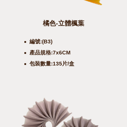
橘色-立體楓葉
編號:(B3)
產品規格:7x6CM
包裝數量:135片/盒