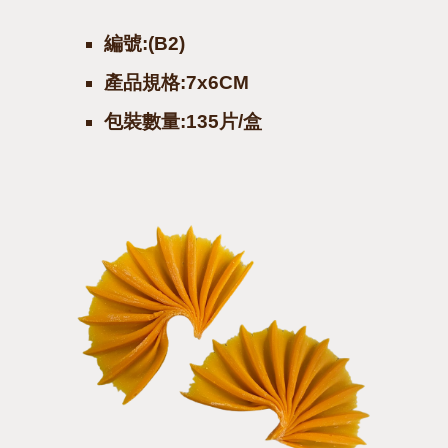
編號:(B
2
)
產品規格:7x6CM
包裝數量:135片/盒