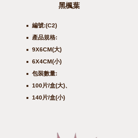
黑楓葉
編號:(C2)
產品規格:
9X6CM(大)
6X4CM(小)
包裝數量:
100片/盒(大)、
140片/盒(小)