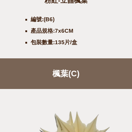
粉紅-立體楓葉
編號:(B
6
)
產品規格:7x6CM
包裝數量:135片/盒
楓葉(C)