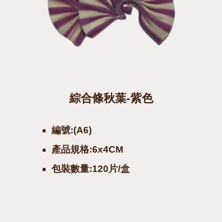
綜合條秋葉-紫色
編號:(A6)
產品規格:6x4CM
包裝數量:120片/盒