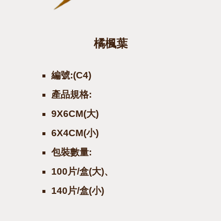
橘楓葉
編號:(C4)
產品規格:
9X6CM(大)
6X4CM(小)
包裝數量:
100片/盒(大)、
140片/盒(小)