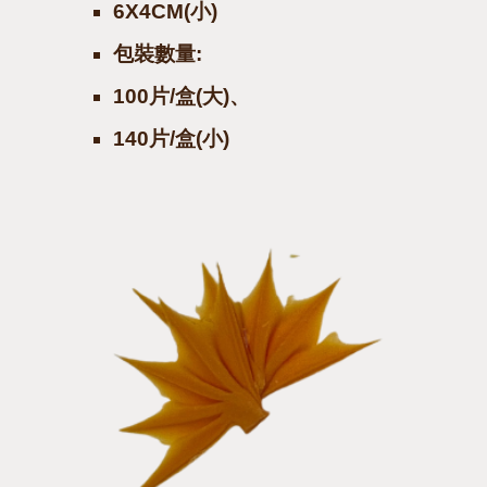
6X4CM(小)
包裝數量:
100片/盒(大)、
140片/盒(小)