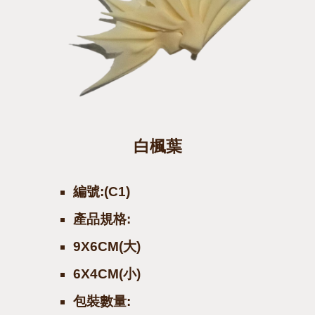
白楓葉
編號:(C1)
產品規格:
9X6
CM(大)
6
X4CM(小)
包裝數量: