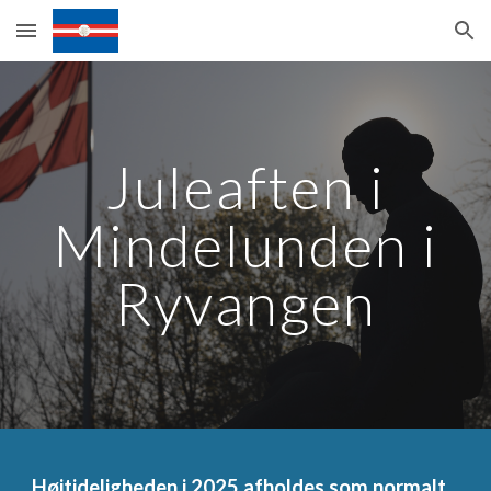
Skip to main content
Skip to navigation
Juleaften i
Mindelunden i
Ryvangen
Højtideligheden i 202
5
afhold
es
som normalt.