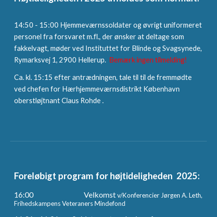
14:50 - 15:00 Hjemmeværnssoldater og øvrigt uniformeret
personel fra forsvaret m.fl., der ønsker at deltage som
fakkelvagt, møder ved Instituttet for Blinde og Svagsynede,
Rymarksvej 1, 2900 Hellerup.
Bemærk ingen tilmelding!
Ca. kl. 15:15
efter antrædningen,
tale til
til de fremmødte
ved
chefen for Hærhjemmeværnsdistrikt København
oberstløjtnant Claus Rohde .
Foreløbigt p
rogram for højtideligheden 202
5
:
16:00
Velkomst
v/Konferencier Jørgen A. Leth,
Frihedskampens Veteraners Mindefond