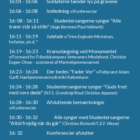
16:01 - 16:06
Soldaterne tænder lys på gravene
16:06 - 16:08
Indledning
v/Konferencier
16: 08 - 16:11
Studentersangerne synger "Alle
træer står så stille"
(Aage Berntsen/Paul Hellmuth)
16:11 - 16:19
Juletale
v/Trine Engholm Michelsen,
forfatter, ph.d.
*
16:19 - 16:23
Kranselægning ved Monumentet
v/
Formand for
Frihedskampens Veteraners Mindefond,
Christian
Eugen-Olsen
- assistere
t
af Marinehjemmeværnet
16:23 - 16:24
Der bedes "Fader Vor"
v/
Feltpræst Adam
Garff, Hærhjemmeværnsdistrikt København
16:24 - 16:28
Studentersangerne synger "Guds fred
med vore døde"
(N.F.S. Grundtvig/Knud Christian Jeppesen)
16:28 - 16:30
Afsluttende bemærkninger
v/
K
onferencier
16:30 - 16:32
Alle synger med Studentersangerne
"Altid frejdig når du går"
(Christian Richardt/C.E.F. Weyse)
16: 32
Konferencier afslutter